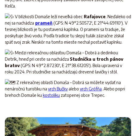
Kelča.
V blízkosti Domaše leží neveľká obec
Rafajovce
. Neďaleko od
nej sa nachádza
prameň
(GPS: N 49°2.50572', E 21°44.69110'). V
tesnej blízkosti je tu postavená kaplnka. O prameni sa traduje, že
poskytuje živú vodu. Podľa tradície tu slepý tulák zázračne získal
späť svoj zrak. Neskôr na tomto mieste nechal postaviť kaplnku.
Medzi rekreačnou oblasťou Domaša – Dobrá a dedinkou
Detrík, hneď pri ceste sa nachádza
Studnička u troch pánov
bratov
(GPS: N 49°2.87230', E 21°38.61205'). Bola upravená v
roku 2024. Pri studničke sa nachádzajú drevené lavičky i stôl.
Z rekreačnej oblasti Domaša – Dobrá sa môžete vydať na
nenáročnú turistiku na
vrch Bučky
alebo
vrch Grófňa
. Alebo popri
brehoch Domaše ku
kostolíku
zatopenej obce Trepec.