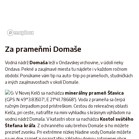
Za prameňmi Domaše
Vodná nádrž
Domaša
leží v Ondavskej vrchovine, v údolí rieky
Ondava. Pekné a zaujímavé miesta tu nájdete i v každom ročnom
období. Ponúkame vám tip na auto-trip po prameňoch, studničkách
a iných zaujímavostiach v okolí Domaše.
V Novej Kelči sa nachádza
minerálny prameň Šťavica
(GPS: N 49°3.83507', E 21°41.78668'). Voda z prameňa sa čerpá
ručným čerpadlom pod prístreškom. Cestou do rekreačnej oblasti
Kelča, pri ceste, natrafíte na mini vyhliadku s krásnym výhľadom na
vodnú nádrž Domaša. V katastri obce sa nachádza
Kostol svätého
Štefana kráľa
. Z ochranného valu brehov Domaše si ho môžete
prezrieť zvonku. Pri extrémne nízkej hladine vody Domaše môžete
na jej dne zazrieť aj pozostatky základov domov zatopenej obce