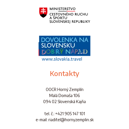
Kontakty
OOCR Horný Zemplín
Malá Domaša 106
094 02 Slovenská Kajňa
tel. č.
: +421 905 147 101
e-mail: riaditel@hornyzemplin.sk