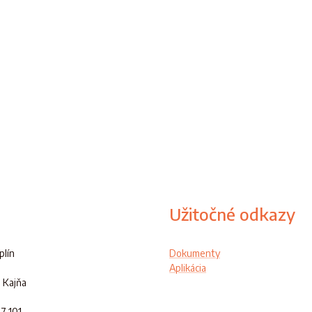
Užitočné odkazy
lín
Dokumenty
Aplikácia
 Kajňa
47 101