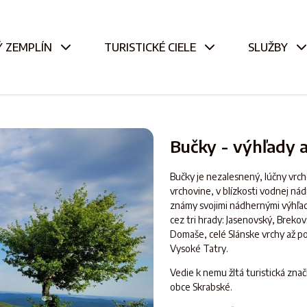
 ZEMPLÍN
TURISTICKÉ CIELE
SLUŽBY
Bučky - výhľady 
Bučky je nezalesnený, lúčny vrc
vrchovine, v blízkosti vodnej n
známy svojimi nádhernými výhľad
cez tri hrady: Jasenovský, Breko
Domaše, celé Slánske vrchy až p
Vysoké Tatry.
Vedie k nemu žltá turistická zna
obce Skrabské.