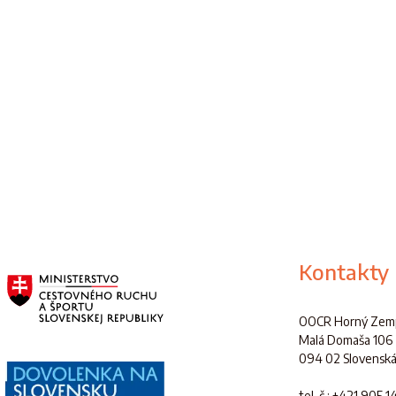
Kontakty
OOCR Horný Zemp
Malá Domaša 106
094 02 Slovenská
tel. č.
: +421 905 1