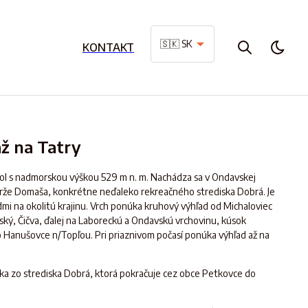
🇸🇰 SK
KONTAKT
až na Tatry
hol s nadmorskou výškou 529 m n. m. Nachádza sa v Ondavskej
ádrže Domaša, konkrétne neďaleko rekreačného strediska Dobrá. Je
mi na okolitú krajinu. Vrch ponúka kruhový výhľad od Michaloviec
vský, Čičva, ďalej na Laboreckú a Ondavskú vrchovinu, kúsok
o Hanušovce n/Topľou. Pri priaznivom počasí ponúka výhľad až na
čka zo strediska Dobrá, ktorá pokračuje cez obce Petkovce do