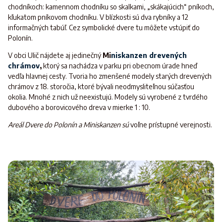
chodníkoch: kamennom chodníku so skalkami, „skákajúcich“ pníkoch,
kľukatom pníkovom chodníku. V blízkosti sú dva rybníky a 12
informačných tabúľ. Cez symbolické dvere tu môžete vstúpiť do
Polonín.
V obci Ulič nájdete aj jedinečný
Mi
niskanzen drevených
chrámov
,
ktorý sa nachádza v parku pri obecnom úrade hneď
vedľa hlavnej cesty. Tvoria ho zmenšené modely starých drevených
chrámov z 18. storočia, ktoré bývali neodmysliteľnou súčasťou
okolia. Mnohé z nich už neexistujú. Modely sú vyrobené z tvrdého
dubového a borovicového dreva v mierke 1 : 10.
Areál Dvere do Polonín a Miniskanzen sú
voľne prístupné verejnosti.