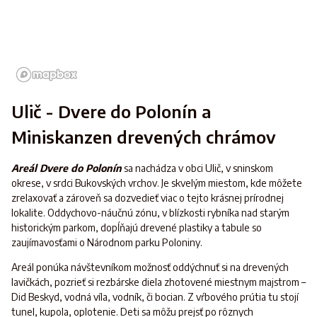
Ulič - Dvere do Polonín a
Miniskanzen drevených chrámov
Areál Dvere do Polonín
sa nachádza v obci Ulič, v sninskom
okrese, v srdci Bukovských vrchov. Je skvelým miestom, kde môžete
zrelaxovať a zároveň sa dozvedieť viac o tejto krásnej prírodnej
lokalite. Oddychovo-náučnú zónu, v blízkosti rybníka nad starým
historickým parkom, dopĺňajú drevené plastiky a tabule so
zaujímavosťami o Národnom parku Poloniny.
Areál ponúka návštevníkom možnosť oddýchnuť si na drevených
lavičkách, pozrieť si rezbárske diela zhotovené miestnym majstrom –
Did Beskyd, vodná víla, vodník, či bocian. Z vŕbového prútia tu stojí
tunel, kupola, oplotenie. Deti sa môžu prejsť po rôznych