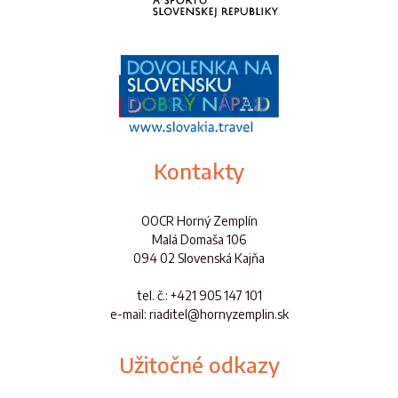
Kontakty
OOCR Horný Zemplín
Malá Domaša 106
094 02 Slovenská Kajňa
tel. č.
: +421 905 147 101
e-mail: riaditel@hornyzemplin.sk
Užitočné odkazy