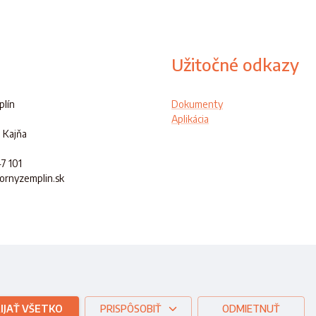
Užitočné odkazy
lín
Dokumenty
Aplikácia
 Kajňa
47 101
hornyzemplin.sk
ej republiky
IJAŤ VŠETKO
PRISPÔSOBIŤ
ODMIETNUŤ