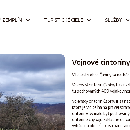
 ZEMPLÍN
TURISTICKÉ CIELE
SLUŽBY
Vojnové cintoríny 
V katastri obce Čabiny sa nachád
Vojenský cintorín Čabiny I. sa na
tu pochovaných 409 vojakov nem
Vojenský cintorín Čabiny II. sa 
ktorá je viditeľná na pravej str
cintoríne by malo byť pochovaný
cintoríne chýbajú základné dokum
výhľad na obec Čabiny i panorámu