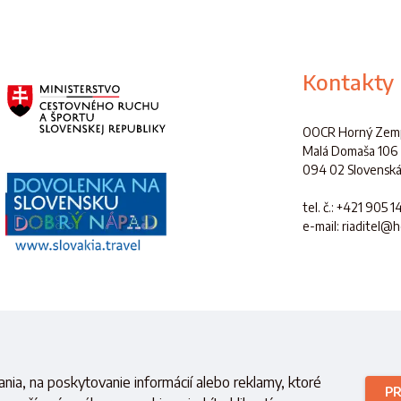
Kontakty
OOCR Horný Zemp
Malá Domaša 106
094 02 Slovenská
tel. č.
: +421 905 1
e-mail: riaditel@
é s finančnou podporou
Ministerstva cestovného ruchu a športu
Slovensk
nia, na poskytovanie informácií alebo reklamy, ktoré
PR
Copyright © 2021 OOCR HZ.
Všetky práva vyhradené.