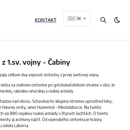
🇸🇰 SK
KONTAKT
z 1.sv. vojny - Čabiny
zajú celkom dva vojnové cintoríny z prvej svetovej vojny.
chádza na civilnom cintoríne pri gréckokatolíckom chráme v obci. Je
eckej, rakúsko–uhorskej a ruskej armády.
nachádza nad obcou. Schováva ho skupina stromov uprostred lúky,
ane hlavnej cesty, smer Humenné – Medzilaborce. Na tomto
ch asi 880 vojakov ruskej armády v štyroch šachtách. O tomto
enty aj archívny náčrt. Od vojenského cintorína je krásny
 údolia Laborca.