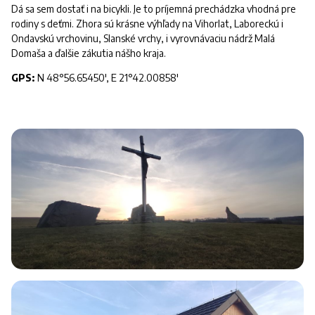
Dá sa sem dostať i na bicykli. Je to príjemná prechádzka vhodná pre
rodiny s deťmi. Zhora sú krásne výhľady na Vihorlat, Laboreckú i
Ondavskú vrchovinu, Slanské vrchy, i vyrovnávaciu nádrž Malá
Domaša a ďalšie zákutia nášho kraja.
GPS:
N 48°56.65450', E 21°42.00858'