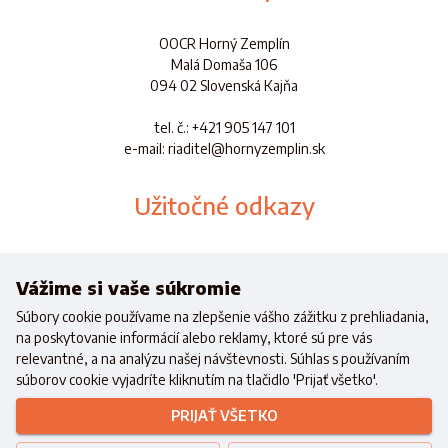
OOCR Horný Zemplín
Malá Domaša 106
094 02 Slovenská Kajňa
tel. č.
: +421 905 147 101
e-mail: riaditel@hornyzemplin.sk
Užitočné odkazy
Dokumenty
Aplikácia
Vážime si vaše súkromie
Súbory cookie používame na zlepšenie vášho zážitku z prehliadania,
na poskytovanie informácií alebo reklamy, ktoré sú pre vás
relevantné, a na analýzu našej návštevnosti. Súhlas s používaním
súborov cookie vyjadríte kliknutím na tlačidlo 'Prijať všetko'.
Realizované s finančnou podporou
Ministerstva cestovného ruchu a
PRIJAŤ VŠETKO
športu
Slovenskej republiky
Copyright © 2021 OOCR HZ.
Všetky práva vyhradené.