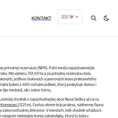
🇸🇰 SK
KONTAKT
nej prírodnej rezervácie (NPR). Patrí medzi najvýznamnejšie
sku. Má výmeru 761,49 ha a za prírodnú rezerváciu bola
bukových, jedľovo-bukových a javorových lesov pralesovitého
očnými bukmi a 400-ročnými jedľami, ktorý poskytuje domov i
e žije medveď, vlk i zubor hôrny.
ristický chodník z najvýchodnejšej obce Nová Sedlica až na na
,
Kremenec
(1221 m). Cestou okrem krás pralesa, nádhernej fauny
ty úzkorozchodnej železnice. V miestach, kde chodník schádza k
m násypom niekdajšej lesnej úzkokoľajky, ktorá tu bola v