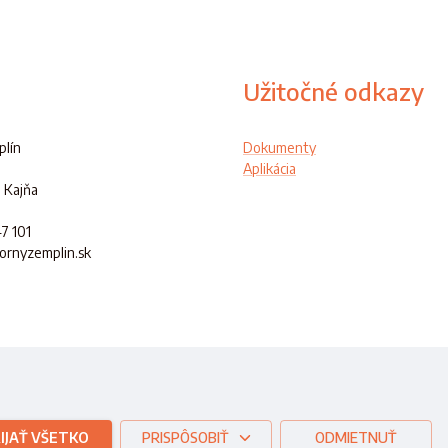
Užitočné odkazy
lín
Dokumenty
Aplikácia
 Kajňa
47 101
hornyzemplin.sk
ej republiky
IJAŤ VŠETKO
PRISPÔSOBIŤ
ODMIETNUŤ