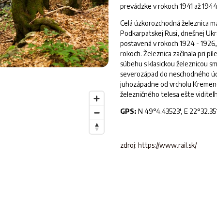
prevádzke v rokoch 1941 až 1944
Celá úzkorozchodná železnica mal
Podkarpatskej Rusi,
dnešnej Ukr
postavená v rokoch 1924 - 1926, 
rokoch. Železnica začínala pri píl
súbehu s klasickou železnicou sm
severozápad do neschodného údoli
juhozápadne od vrcholu Kremenca
železničného telesa ešte viditeľ
GPS:
N 49°4.43523', E 22°32.35
zdroj: https://www.rail.sk/