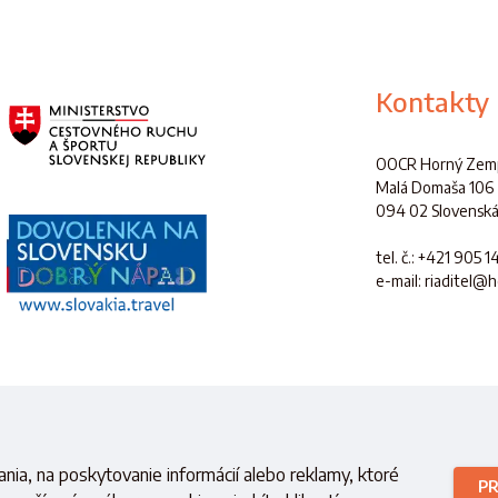
Kontakty
OOCR Horný Zemp
Malá Domaša 106
094 02 Slovenská
tel. č.
: +421 905 1
e-mail: riaditel@
é s finančnou podporou
Ministerstva cestovného ruchu a športu
Slovensk
nia, na poskytovanie informácií alebo reklamy, ktoré
PR
Copyright © 2021 OOCR HZ.
Všetky práva vyhradené.