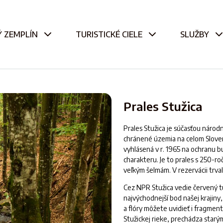
 ZEMPLÍN
TURISTICKÉ CIELE
SLUŽBY
Prales Stužica
Prales Stužica je súčasťou národ
chránené územia na celom Sloven
vyhlásená v r. 1965 na ochranu 
charakteru. Je to prales s 250-r
veľkým šelmám. V rezervácii trval
Cez NPR Stužica vedie červený tu
najvýchodnejší bod našej krajiny
a flóry môžete uvidieť i fragmen
Stužickej rieke, prechádza starý