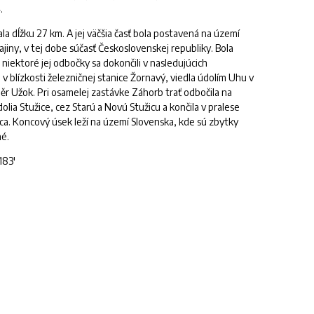
.
a dĺžku 27 km. A jej väčšia časť bola postavená na území
ajiny,
v tej dobe
súčasť Československej republiky. Bola
niektoré jej odbočky sa dokončili v nasledujúcich
e v blízkosti železničnej stanice Žornavý, viedla údolím Uhu v
ěr Užok. Pri osamelej zastávke Záhorb trať odbočila na
a Stužice, cez Starú a Novú Stužicu a končila v pralese
. Koncový úsek leží na území Slovenska, kde sú zbytky
né.
183'