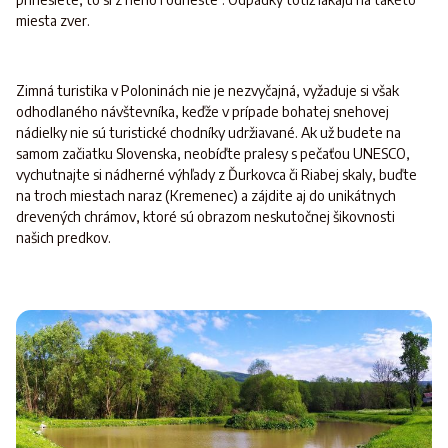
miesta zver.
Zimná turistika v Poloninách nie je nezvyčajná, vyžaduje si však
odhodlaného návštevníka, keďže v prípade bohatej snehovej
nádielky nie sú turistické chodníky udržiavané. Ak už budete na
samom začiatku Slovenska, neobíďte pralesy s pečaťou UNESCO,
vychutnajte si nádherné výhľady z Ďurkovca či Riabej skaly, buďte
na troch miestach naraz (Kremenec) a zájdite aj do unikátnych
drevených chrámov, ktoré sú obrazom neskutočnej šikovnosti
našich predkov.