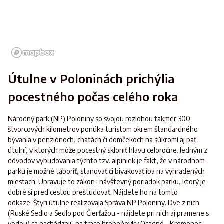
Útulne v Poloninách prichýlia
pocestného počas celého roka
Národný park (NP) Poloniny so svojou rozlohou takmer 300
štvorcových kilometrov ponúka turistom okrem štandardného
bývania v penziónoch, chatách či domčekoch na súkromí aj päť
útulní, v ktorých môže pocestný skloniť hlavu celoročne. Jedným z
dôvodov vybudovania týchto tzv. alpiniek je fakt, že v národnom
parku je možné táboriť, stanovať či bivakovať iba na vyhradených
miestach. Upravuje to zákon i návštevný poriadok parku, ktorý je
dobré si pred cestou preštudovať. Nájdete ho na tomto
odkaze. Štyri útulne realizovala Správa NP Poloniny. Dve z nich
(Ruské Sedlo a Sedlo pod Čierťažou - nájdete pri nich aj pramene s
vodou) sa nachádzajú na trase hrebeňovky Osadné - Kremenec