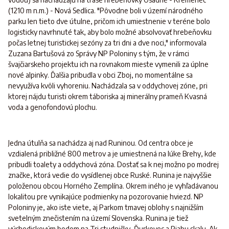
(1210 m n.m.) - Nová Sedlica. "Pôvodne boli v území národného
parku len tieto dve útulne, pričom ich umiestnenie v teréne bolo
logisticky navrhnuté tak, aby bolo možné absolvovať hrebeňovku
počas letnej turistickej sezóny za tri dni a dve noci," informovala
Zuzana Bartušová zo Správy NP Poloniny s tým, že v rámci
švajčiarskeho projektu ich na rovnakom mieste vymenili za úplne
nové alpinky. Ďalšia pribudla v obci Zboj, no momentálne sa
nevyužíva kvôli vyhoreniu. Nachádzala sa v oddychovej zóne, pri
ktorej nájdu turisti okrem táboriska aj minerálny prameň Kvasná
voda a genofondovú plochu.
Jedna útulňa sa nachádza aj nad Runinou. Od centra obce je
vzdialená približné 800 metrov a je umiestnená na lúke Brehy, kde
pribudli toalety a oddychová zóna. Dostať sa k nej možno po modrej
značke, ktorá vedie do vysídlenej obce Ruské. Runina je najvyššie
položenou obcou Horného Zemplína. Okrem iného je vyhľadávanou
lokalitou pre vynikajúce podmienky na pozorovanie hviezd. NP
Poloniny je, ako iste viete, aj Parkom tmavej oblohy s najnižším
svetelným znečistením na území Slovenska. Runina je tiež
východiskovým bodom na Tri studničky, Ďurkovec a Riabu skalu. Ak