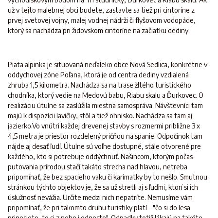
už v tejto malebnej obci budete, zastavte sa tiež pri cintoríne z
prvej svetovej vojny, malej vodnej nádrži či flyšovom vodopáde,
ktorý sa nachádza pri židovskom cintoríne na začiatku dediny.
Piata alpinka je situovaná neďaleko obce Nová Sedlica, konkrétne v
oddychovej zóne Poľana, ktorá je od centra dediny vzdialená
zhruba 1,5 kilometra. Nachádza sa na trase žltého turistického
chodníka, ktorý vedie na Medovú babu, Riabu skalu a Ďurkovec. O
realizáciu útulne sa zaslúžila miestna samospráva. Návštevníci tam
majú k dispozícii lavičky, stôl a tiež ohnisko. Nachádza sa tam aj
jazierko.Vo vnútri každej drevenej stavby s rozmermi približne 3 x
4,5 metra je priestor rozdelený pričňou na spanie. Odpočinok tam
nájde aj desať ľudí. Útulne sú voľne dostupné, stále otvorené pre
každého, kto si potrebuje oddýchnuť. Našincom, ktorým počas
putovania prírodou stačí takáto strecha nad hlavou, netreba
pripomínať, že bez spacieho vaku či karimatky by to nešlo. Smutnou
stránkou týchto objektov je, že sa už stretli aj s ľuďmi, ktorí si ich
úslužnosť nevážia. Určite medzi nich nepatríte. Nemusíme vám
pripomínať, že pri takomto druhu turistiky platí - "čo si do lesa
prinesiete, to si z neho i odneste". Odpadky totiž lákajú na takéto