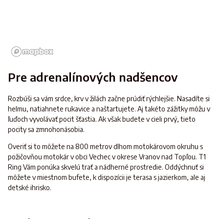
Pre adrenalínových nadšencov
Rozbúši sa vám srdce, krv v žilách začne prúdiť rýchlejšie. Nasadíte si
helmu, natiahnete rukavice a naštartujete. Aj takéto zážitky môžu v
ľuďoch vyvolávať pocit šťastia. Ak však budete v cieli prvý, tieto
pocity sa zmnohonásobia.
Overiť si to môžete na 800 metrov dlhom motokárovom okruhu s
požičovňou motokár v obci Vechec v okrese Vranov nad Topľou. T1
Ring Vám ponúka skvelú trať a nádherné prostredie. Oddýchnuť si
môžete v miestnom bufete, k dispozícii je terasa s jazierkom, ale aj
detské ihrisko.