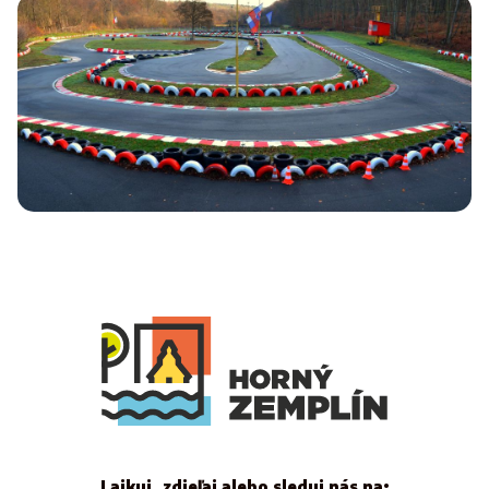
Lajkuj, zdieľaj alebo sleduj nás na: