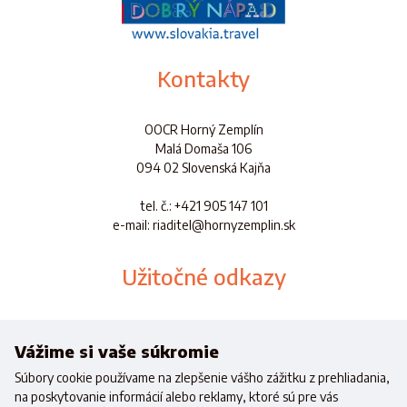
Kontakty
OOCR Horný Zemplín
Malá Domaša 106
094 02 Slovenská Kajňa
tel. č.
: +421 905 147 101
e-mail: riaditel@hornyzemplin.sk
Užitočné odkazy
Dokumenty
Aplikácia
Vážime si vaše súkromie
Súbory cookie používame na zlepšenie vášho zážitku z prehliadania,
na poskytovanie informácií alebo reklamy, ktoré sú pre vás