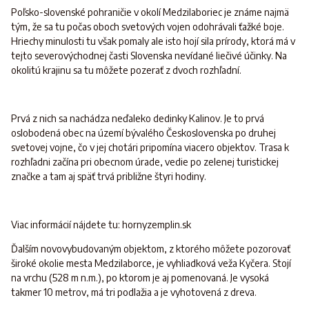
Poľsko-slovenské pohraničie v okolí Medzilaboriec je známe najmä
tým, že sa tu počas oboch svetových vojen odohrávali ťažké boje.
Hriechy minulosti tu však pomaly ale isto hojí sila prírody, ktorá má v
tejto severovýchodnej časti Slovenska nevídané liečivé účinky. Na
okolitú krajinu sa tu môžete pozerať z dvoch rozhľadní.
Prvá z nich sa nachádza neďaleko dedinky Kalinov. Je to prvá
oslobodená obec na území bývalého Československa po druhej
svetovej vojne, čo v jej chotári pripomína viacero objektov. Trasa k
rozhľadni začína pri obecnom úrade, vedie po zelenej turistickej
značke a tam aj späť trvá približne štyri hodiny.
Viac informácií nájdete tu: hornyzemplin.sk
Ďalším novovybudovaným objektom, z ktorého môžete pozorovať
široké okolie mesta Medzilaborce, je vyhliadková veža Kyčera. Stojí
na vrchu (528 m n.m.), po ktorom je aj pomenovaná. Je vysoká
takmer 10 metrov, má tri podlažia a je vyhotovená z dreva.