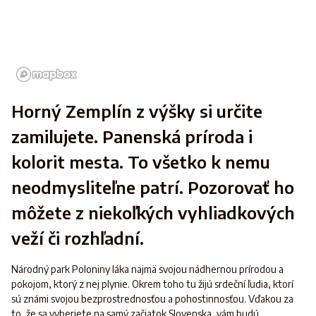
Horný Zemplín z výšky si určite
zamilujete. Panenská príroda i
kolorit mesta. To všetko k nemu
neodmysliteľne patrí. Pozorovať ho
môžete z niekoľkých vyhliadkových
veží či rozhľadní.
Národný park Poloniny láka najmä svojou nádhernou prírodou a
pokojom, ktorý z nej plynie. Okrem toho tu žijú srdeční ľudia, ktorí
sú známi svojou bezprostrednosťou a pohostinnosťou. Vďakou za
to, že sa vyberiete na samý začiatok Slovenska, vám budú