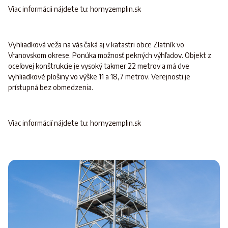
Viac informácii nájdete tu: hornyzemplin.sk
Vyhliadková veža na vás čaká aj v katastri obce Zlatník vo
Vranovskom okrese. Ponúka možnosť pekných výhľadov. Objekt z
oceľovej konštrukcie je vysoký takmer 22 metrov a má dve
vyhliadkové plošiny vo výške 11 a 18,7 metrov. Verejnosti je
prístupná bez obmedzenia.
Viac informácií nájdete tu: hornyzemplin.sk