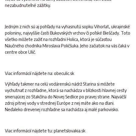
nezabudnuteľné zážitky.
Jedným z nich sú aj pohľady na vyhasnutú sopku Vihorlat, ukrajinské
poloniny, najvyššie časti Bukovských vrchov či poľské Bieščady. Toto
všetko môžete zažiť na rozhľadni Holica, ktorá je súčasťou
Náučného chodníka Miroslava Poličšuka. Jeho začiatok na vás čaká v
centre obce Ulič.
Viac informácií nájdete na: obeculic.sk
Výhľady takmer na celú vodárenskú nádrž Starina si môžete
vychutnať z rozhľadne, ktorá sa nachádza v blízkosti hlavnej cesty
smerujúcej zo Stakčína do Novej Sedlice po pravej strane. Najväčší
zdroj pitnej vody v strednej Európe z nej máte ako na dlani.
Neďaleko drevenej rozhľadne sa nachádza aj malé parkovisko.
Viac informácií nájdete tu: planetslovakia.sk