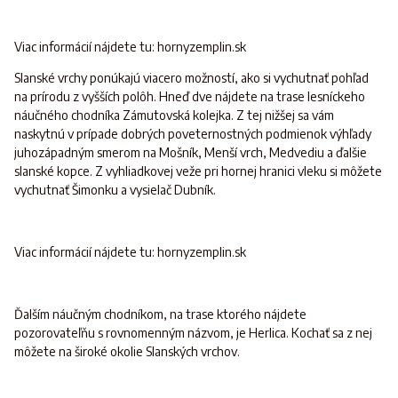
Viac informácií nájdete tu: hornyzemplin.sk
Slanské vrchy ponúkajú viacero možností, ako si vychutnať pohľad
na prírodu z vyšších polôh. Hneď dve nájdete na trase lesníckeho
náučného chodníka Zámutovská kolejka. Z tej nižšej sa vám
naskytnú v prípade dobrých poveternostných podmienok výhľady
juhozápadným smerom na Mošník, Menší vrch, Medvediu a ďalšie
slanské kopce. Z vyhliadkovej veže pri hornej hranici vleku si môžete
vychutnať Šimonku a vysielač Dubník.
Viac informácií nájdete tu: hornyzemplin.sk
Ďalším náučným chodníkom, na trase ktorého nájdete
pozorovateľňu s rovnomenným názvom, je Herlica. Kochať sa z nej
môžete na široké okolie Slanských vrchov.