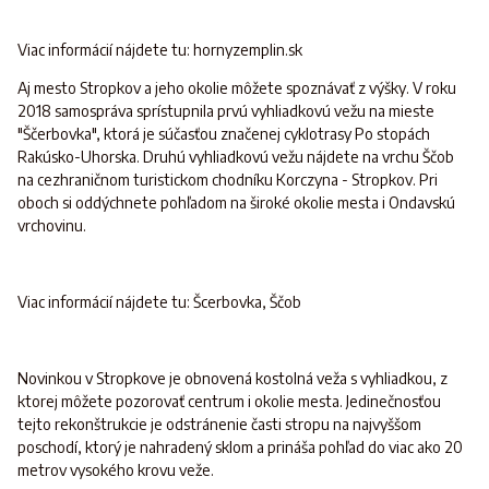
Viac informácií nájdete tu: hornyzemplin.sk
Aj mesto Stropkov a jeho okolie môžete spoznávať z výšky. V roku
2018 samospráva sprístupnila prvú vyhliadkovú vežu na mieste
"Ščerbovka", ktorá je súčasťou značenej cyklotrasy Po stopách
Rakúsko-Uhorska. Druhú vyhliadkovú vežu nájdete na vrchu Ščob
na cezhraničnom turistickom chodníku Korczyna - Stropkov. Pri
oboch si oddýchnete pohľadom na široké okolie mesta i Ondavskú
vrchovinu.
Viac informácií nájdete tu: Šcerbovka, Ščob
Novinkou v Stropkove je obnovená kostolná veža s vyhliadkou, z
ktorej môžete pozorovať centrum i okolie mesta. Jedinečnosťou
tejto rekonštrukcie je odstránenie časti stropu na najvyššom
poschodí, ktorý je nahradený sklom a prináša pohľad do viac ako 20
metrov vysokého krovu veže.