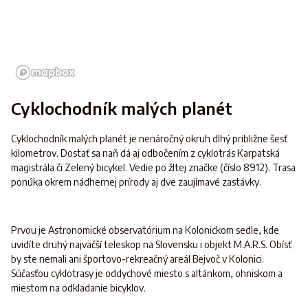
Cyklochodník malých planét
Cyklochodník malých planét je nenáročný okruh dlhý približne šesť
kilometrov. Dostať sa naň dá aj odbočením z cyklotrás Karpatská
magistrála či Zelený bicykel. Vedie po žltej značke (číslo 8912). Trasa
ponúka okrem nádhernej prírody aj dve zaujímavé zastávky.
Prvou je Astronomické observatórium na Kolonickom sedle, kde
uvidíte druhý najväčší teleskop na Slovensku i objekt M.A.R.S. Obísť
by ste nemali ani športovo-rekreačný areál Bejvoč v Kolonici.
Súčasťou cyklotrasy je oddychové miesto s altánkom, ohniskom a
miestom na odkladanie bicyklov.