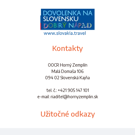
Kontakty
OOCR Horný Zemplín
Malá Domaša 106
094 02 Slovenská Kajňa
tel. č.
: +421 905 147 101
e-mail: riaditel@hornyzemplin.sk
Užitočné odkazy
Dokumenty