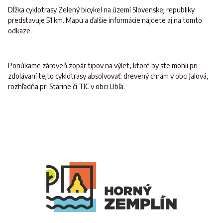
Dĺžka cyklotrasy Zelený bicykel na území Slovenskej republiky
predstavuje 51 km. Mapu a ďalšie informácie nájdete aj na tomto
odkaze.
Ponúkame zároveň zopár tipov na výlet, ktoré by ste mohli pri
zdolávaní tejto cyklotrasy absolvovať: drevený chrám v obci Jalová,
rozhľadňa pri Starine či TIC v obci Ubľa.