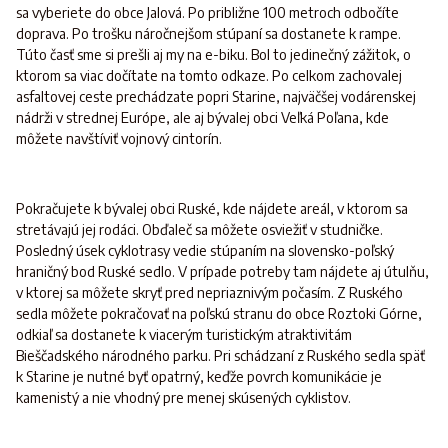
sa vyberiete do obce Jalová. Po približne 100 metroch odbočíte
doprava. Po trošku náročnejšom stúpaní sa dostanete k rampe.
Túto časť sme si prešli aj my na e-biku. Bol to jedinečný zážitok, o
ktorom sa viac dočítate na tomto odkaze. Po celkom zachovalej
asfaltovej ceste prechádzate popri Starine, najväčšej vodárenskej
nádrži v strednej Európe, ale aj bývalej obci Veľká Poľana, kde
môžete navštíviť vojnový cintorín.
Pokračujete k bývalej obci Ruské, kde nájdete areál, v ktorom sa
stretávajú jej rodáci. Obďaleč sa môžete osviežiť v studničke.
Posledný úsek cyklotrasy vedie stúpaním na slovensko-poľský
hraničný bod Ruské sedlo. V prípade potreby tam nájdete aj útulňu,
v ktorej sa môžete skryť pred nepriaznivým počasím. Z Ruského
sedla môžete pokračovať na poľskú stranu do obce Roztoki Górne,
odkiaľ sa dostanete k viacerým turistickým atraktivitám
Bieščadského národného parku. Pri schádzaní z Ruského sedla späť
k Starine je nutné byť opatrný, keďže povrch komunikácie je
kamenistý a nie vhodný pre menej skúsených cyklistov.