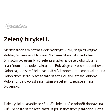
Zelený bicykel I.
Medzinárodná cyklotrasa Zelený bicykel (R61) spája tri krajiny -
Poľsko, Slovensko a Ukrajinu. Na území Slovenska vedie len
Sninským okresom. Prvú zelenú značku nájdete v obci Ubľa na
hraničnom priechode s Ukrajinou. Pokračuje cez obce Ladomírov a
Kolonica, kde sa môžete zastaviť v Astronomickom observatóriu na
Kolonickom sedle. Nachádzate sa totiž v Parku tmavej oblohy
Poloniny. Ide o oblasť s najnižším svetelným znečistením na
Slovensku.
Ďalej cyklotrasa vedie cez Stakčín, kde musíte odbočiť doprava na
Ulič. Po ceste sa môžete zastaviť pri Beskydskom panteóne. Odtiaľ