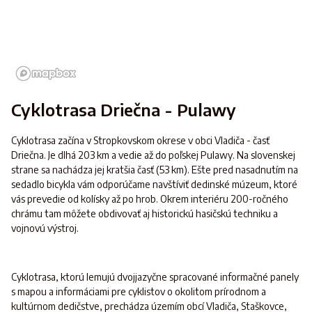
Cyklotrasa Driečna - Pulawy
Cyklotrasa začína v Stropkovskom okrese v obci Vladiča - časť
Driečna. Je dlhá 203 km a vedie až do poľskej Pulawy. Na slovenskej
strane sa nachádza jej kratšia časť (53 km). Ešte pred nasadnutím na
sedadlo bicykla vám odporúčame navštíviť dedinské múzeum, ktoré
vás prevedie od kolísky až po hrob. Okrem interiéru 200-ročného
chrámu tam môžete obdivovať aj historickú hasičskú techniku a
vojnovú výstroj.
Cyklotrasa, ktorú lemujú dvojjazyčne spracované informačné panely
s mapou a informáciami pre cyklistov o okolitom prírodnom a
kultúrnom dedičstve, prechádza územím obcí Vladiča, Staškovce,