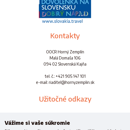
Kontakty
OOCR Horný Zemplín
Malá Domaša 106
094 02 Slovenská Kajňa
tel. č.
: +421 905 147 101
e-mail: riaditel@hornyzemplin.sk
Užitočné odkazy
Dokumenty
Aplikácia
Vážime si vaše súkromie