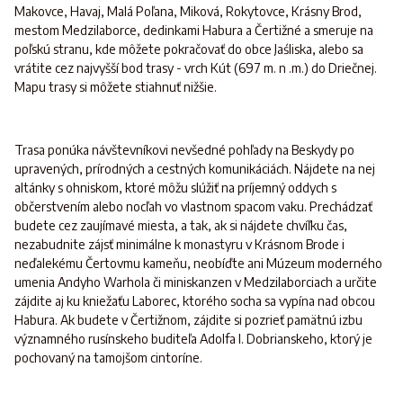
Makovce, Havaj, Malá Poľana, Miková, Rokytovce, Krásny Brod,
mestom Medzilaborce, dedinkami Habura a Čertižné a smeruje na
poľskú stranu, kde môžete pokračovať do obce Jaśliska, alebo sa
vrátite cez najvyšší bod trasy - vrch Kút (697 m. n .m.) do Driečnej.
Mapu trasy si môžete stiahnuť nižšie.
Trasa ponúka návštevníkovi nevšedné pohľady na Beskydy po
upravených, prírodných a cestných komunikáciách. Nájdete na nej
altánky s ohniskom, ktoré môžu slúžiť na príjemný oddych s
občerstvením alebo nocľah vo vlastnom spacom vaku. Prechádzať
budete cez zaujímavé miesta, a tak, ak si nájdete chvíľku čas,
nezabudnite zájsť minimálne k monastyru v Krásnom Brode i
neďalekému Čertovmu kameňu, neobíďte ani Múzeum moderného
umenia Andyho Warhola či miniskanzen v Medzilaborciach a určite
zájdite aj ku kniežaťu Laborec, ktorého socha sa vypína nad obcou
Habura. Ak budete v Čertižnom, zájdite si pozrieť pamätnú izbu
významného rusínskeho buditeľa Adolfa I. Dobrianskeho, ktorý je
pochovaný na tamojšom cintoríne.