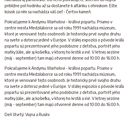
približne pol hodinku až sa dostanete k altánku s ohniskom. Ešte
kúsok za ním sa nachádza váš cieľ - Čertov kameň.
Pokračujeme k Andymu Warholovi - kráľovi popartu. Priamo v
centre mesta Medzilaborce sa od roku 1991 nachádza múzeum,
ktoré je venované tejto osobnosti. Je historicky prvé svojho druhu
na svete a doteraz jediné v Európe. V stálej expozícii o pôvode kráľa
popartu sú prezentované jeho podobizne z detstva, portrét jeho
matky Júlie, ale aj košieľka, v ktorej ho krstili a iné. V letnej sezóne
(máj - september) tam majú otvorené denne od 10:00 do 16:00 h.
Pokračujeme k Andymu Warholovi - kráľovi popartu. Priamo v
centre mesta Medzilaborce sa od roku 1991 nachádza múzeum,
ktoré je venované tejto osobnosti. Je historicky prvé svojho druhu
na svete a doteraz jediné v Európe. V stálej expozícii o pôvode kráľa
popartu sú prezentované jeho podobizne z detstva, portrét jeho
matky Júlie, ale aj košieľka, v ktorej ho krstili a iné. V letnej sezóne
(máj - september) tam majú otvorené denne od 10:00 do 16:00 h.
Deň štvrtý: Vojna a Rusíni