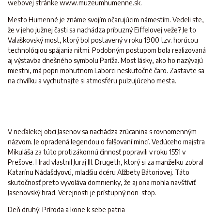
webovej stránke www.muzeumhumenne.sk.
Mesto Humenné je známe svojím očarujúcim námestím. Vedeli ste,
že v jeho južnej časti sa nachádza príbuzný Eiffelovej veže? Je to
Valaškovský most, ktorý bol postavený v roku 1900 tzv. horúcou
technológiou spájania nitmi. Podobným postupom bola realizovaná
aj výstavba dnešného symbolu Paríža. Most lásky, ako ho nazývajú
miestni, má popri mohutnom Laborci neskutočné čaro. Zastavte sa
na chvíľku a vychutnajte si atmosféru pulzujúceho mesta.
V neďalekej obci Jasenov sa nachádza zrúcanina s rovnomenným
názvom. Je opradená legendou o falšovaní mincí. Vedúceho majstra
Mikuláša za túto protizákonnú činnosť popravili v roku 1551 v
Prešove. Hrad vlastnil Juraj III. Drugeth, ktorý si za manželku zobral
Katarínu Nádašdyovú, mladšiu dcéru Alžbety Bátoriovej. Táto
skutočnosť preto vyvoláva domnienky, že aj ona mohla navštíviť
Jasenovský hrad. Verejnosti je prístupný non-stop.
Deň druhý: Príroda a kone k sebe patria