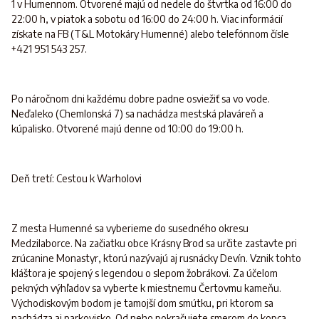
1 v Humennom. Otvorené majú od nedele do štvrtka od 16:00 do
22:00 h, v piatok a sobotu od 16:00 do 24:00 h. Viac informácií
získate na FB (T&L Motokáry Humenné) alebo telefónnom čísle
+421 951 543 257.
Po náročnom dni každému dobre padne osviežiť sa vo vode.
Neďaleko (Chemlonská 7) sa nachádza mestská plaváreň a
kúpalisko. Otvorené majú denne od 10:00 do 19:00 h.
Deň tretí: Cestou k Warholovi
Z mesta Humenné sa vyberieme do susedného okresu
Medzilaborce. Na začiatku obce Krásny Brod sa určite zastavte pri
zrúcanine Monastyr, ktorú nazývajú aj rusnácky Devín. Vznik tohto
kláštora je spojený s legendou o slepom žobrákovi. Za účelom
pekných výhľadov sa vyberte k miestnemu Čertovmu kameňu.
Východiskovým bodom je tamojší dom smútku, pri ktorom sa
nachádza aj parkovisko. Od neho pokračujete smerom do kopca