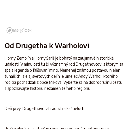
Od Drugetha k Warholovi
Horný Zemplín a Horný Šariš je bohatý na zaujímavé historické
udalosti. V minulosti tu žil významný rod Drugethovcov, s ktorým sa
spája legenda o falšovaní mincí. Nemenej známou postavou nielen
tunajších, ale aj svetových dejín je umelec Andy Warhol, ktorého
rodičia pochádzali z obce Miková. Vyberte sa na dobrodružnú cestu
a spoznávajte históriu nezameniteľného regiónu.
Deň prvý: Drugethovci v hradoch a kaštieľoch
Prvým objektom, ktorý je spojený s rodom Drugethovcov, je