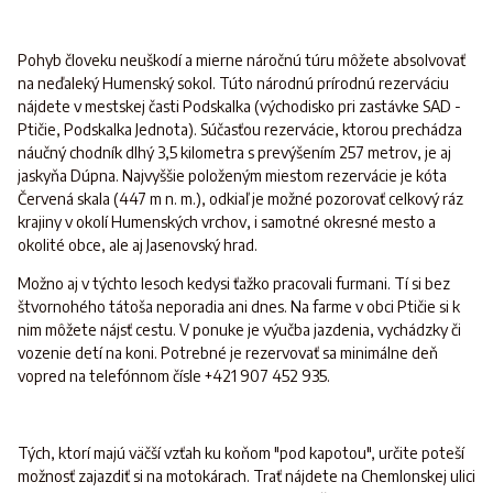
Pohyb človeku neuškodí a mierne náročnú túru môžete absolvovať
na neďaleký Humenský sokol. Túto národnú prírodnú rezerváciu
nájdete v mestskej časti Podskalka (východisko pri zastávke SAD -
Ptičie, Podskalka Jednota). Súčasťou rezervácie, ktorou prechádza
náučný chodník dlhý 3,5 kilometra s prevýšením 257 metrov, je aj
jaskyňa Dúpna. Najvyššie položeným miestom rezervácie je kóta
Červená skala (447 m n. m.), odkiaľ je možné pozorovať celkový ráz
krajiny v okolí Humenských vrchov, i samotné okresné mesto a
okolité obce, ale aj Jasenovský hrad.
Možno aj v týchto lesoch kedysi ťažko pracovali furmani. Tí si bez
štvornohého tátoša neporadia ani dnes. Na farme v obci Ptičie si k
nim môžete nájsť cestu. V ponuke je výučba jazdenia, vychádzky či
vozenie detí na koni. Potrebné je rezervovať sa minimálne deň
vopred na telefónnom čísle +421 907 452 935.
Tých, ktorí majú väčší vzťah ku koňom "pod kapotou", určite poteší
možnosť zajazdiť si na motokárach. Trať nájdete na Chemlonskej ulici