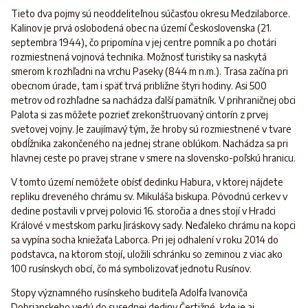
Tieto dva pojmy sú neoddeliteľnou súčasťou okresu Medzilaborce.
Kalinov je prvá oslobodená obec na území Československa (21.
septembra 1944), čo pripomína v jej centre pomník a po chotári
rozmiestnená vojnová technika. Možnosť turistiky sa naskytá
smerom k rozhľadni na vrchu Paseky (844 m n.m.). Trasa začína pri
obecnom úrade, tam i späť trvá približne štyri hodiny. Asi 500
metrov od rozhľadne sa nachádza ďalší pamätník. V prihraničnej obci
Palota si zas môžete pozrieť zrekonštruovaný cintorín z prvej
svetovej vojny. Je zaujímavý tým, že hroby sú rozmiestnené v tvare
obdĺžnika zakončeného na jednej strane oblúkom. Nachádza sa pri
hlavnej ceste po pravej strane v smere na slovensko-poľskú hranicu.
V tomto území nemôžete obísť dedinku Habura, v ktorej nájdete
repliku dreveného chrámu sv. Mikuláša biskupa. Pôvodnú cerkev v
dedine postavili v prvej polovici 16. storočia a dnes stojí v Hradci
Králové v mestskom parku Jiráskovy sady. Neďaleko chrámu na kopci
sa vypína socha kniežaťa Laborca. Pri jej odhalení v roku 2014 do
podstavca, na ktorom stojí, uložili schránku so zeminou z viac ako
100 rusínskych obcí, čo má symbolizovať jednotu Rusínov.
Stopy významného rusínskeho buditeľa Adolfa Ivanoviča
Dobrianskeho vedú do susednej dediny Čertižné, kde je aj