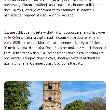
pochovaný. Okrem pamätnej tabule nájdete v budove kultúrneho
domu aj izbu, ktorá je venovaná tejto osobnosti. Jej návštevu
nahláste deň vopred na číslo +421 917 745 172.
Úžasné výhľady si môžete vychutnať z novopostavenej vyhliadkovej
veže Kyčera, ktorá sa vypína nad mestom Medzilaborce. Stojí na
vrchu (528 m n.m.), po ktorom je aj pomenovaná. Je vysoká takmer
10 metrov a má tri podlažia. Dostať sa k nej možno z Medzilaboriec, a
to z ulíc kapitána Nálepku a Komenského (trvanie cca 1 hodina) a z
obcí Vydraň a Ňagov (trvanie cca 1,5 hodiny). Veža sa nachádza v
území Chránenej krajinnej oblasti Východné Karpaty.