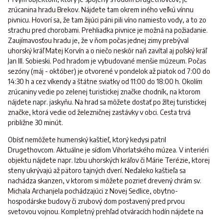
zrúcanina hradu Brekov. Nájdete tam okrem iného veľkú vínnu
pivnicu. Hovorí sa, že tam žijúci páni pili víno namiesto vody, a to zo
strachu pred chorobami. Prehliadka pivnice je možná na požiadanie.
Zaujímavosťou hradu je, že v ňom počas jednej zimy prebýval
uhorský kráľ Matej Korvín a o niečo neskôr naň zavítal aj poľský kráľ
Jan III. Sobieski. Pod hradom je vybudované menšie múzeum. Počas
sezóny (máj - október) je otvorené v pondelok až piatok od 7:00 do
14:30 h a cez víkendy a štátne sviatky od 11:00 do 18:00 h. Okolím
zrúcaniny vedie po zelenej turistickej značke chodník, na ktorom
nájdete napr. jaskyňu. Na hrad sa môžete dostať po žltej turistickej
značke, ktorá vedie od železničnej zastávky v obci. Cesta trvá
približne 30 minút.
Obísť nemôžete humenský kaštieľ, ktorý kedysi patril
Drugethovcom. Aktuálne je sídlom Vihorlatského múzea. V interiéri
objektu nájdete napr. Izbu uhorských kráľov či Márie Terézie, ktorej
steny ukrývajú až pätoro tajných dverí. Neďaleko kaštieľa sa
nachádza skanzen, v ktorom si môžete pozrieť drevený chrám sv.
Michala Archanjela pochádzajúci z Novej Sedlice, obytno-
hospodárske budovy či zrubový dom postavený pred prvou
svetovou vojnou. Kompletný prehľad otváracích hodín nájdete na