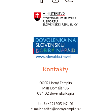
Kontakty
OOCR Horný Zemplín
Malá Domaša 106
094 02 Slovenská Kajňa
tel. č.
: +421 905 147 101
e-mail: riaditel@hornyzemplin.sk