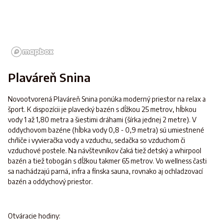
Plaváreň Snina
Novootvorená Plaváreň Snina ponúka moderný priestor na relax a
šport. K dispozícii je plavecký bazén s dĺžkou 25 metrov, hĺbkou
vody 1 až 1,80 metra a šiestimi dráhami (šírka jednej 2 metre). V
oddychovom bazéne (hĺbka vody 0,8 - 0,9 metra) sú umiestnené
chŕliče i vyvieračka vody a vzduchu, sedačka so vzduchom či
vzduchové postele. Na návštevníkov čaká tiež detský a whirpool
bazén a tiež tobogán s dĺžkou takmer 65 metrov. Vo wellness časti
sa nachádzajú parná, infra a fínska sauna, rovnako aj ochladzovací
bazén a oddychový priestor.
Otváracie hodiny: