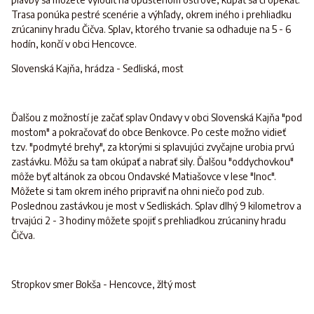
Trasa ponúka pestré scenérie a výhľady, okrem iného i prehliadku
zrúcaniny hradu Čičva. Splav, ktorého trvanie sa odhaduje na 5 - 6
hodín, končí v obci Hencovce.
Slovenská Kajňa, hrádza - Sedliská, most
Ďalšou z možností je začať splav Ondavy v obci Slovenská Kajňa "pod
mostom" a pokračovať do obce Benkovce. Po ceste možno vidieť
tzv. "podmyté brehy", za ktorými si splavujúci zvyčajne urobia prvú
zastávku. Môžu sa tam okúpať a nabrať sily. Ďalšou "oddychovkou"
môže byť altánok za obcou Ondavské Matiašovce v lese "Inoc".
Môžete si tam okrem iného pripraviť na ohni niečo pod zub.
Poslednou zastávkou je most v Sedliskách. Splav dlhý 9 kilometrov a
trvajúci 2 - 3 hodiny môžete spojiť s prehliadkou zrúcaniny hradu
Čičva.
Stropkov smer Bokša - Hencovce, žltý most