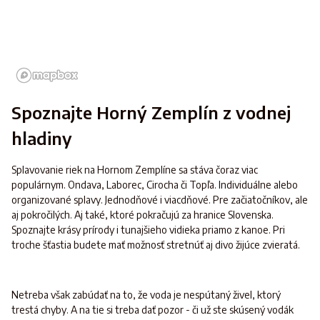
Spoznajte Horný Zemplín z vodnej
hladiny
Splavovanie riek na Hornom Zemplíne sa stáva čoraz viac
populárnym. Ondava, Laborec, Cirocha či Topľa. Individuálne alebo
organizované splavy. Jednodňové i viacdňové. Pre začiatočníkov, ale
aj pokročilých. Aj také, ktoré pokračujú za hranice Slovenska.
Spoznajte krásy prírody i tunajšieho vidieka priamo z kanoe. Pri
troche šťastia budete mať možnosť stretnúť aj divo žijúce zvieratá.
Netreba však zabúdať na to, že voda je nespútaný živel, ktorý
trestá chyby. A na tie si treba dať pozor - či už ste skúsený vodák