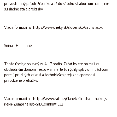
pravostranný prítok Pčolinku a až do sútoku s Laborcom na nej nie
sú žiadne stále prekážky.
Viac informácií na: https://www.rieky.sk/slovensko/ciroha.aspx
Snina - Humenné
Tento úsek je splavný za 4 - 7 hodín. Začať by ste ho mali za
obchodným domom Tesco v Snine. Je to rýchly splav s množstvom
perejí, prudkých zákrut a technických prejazdov pomedzi
prirodzené prekážky.
Viac informácií na: https://www.raft.cz/Clanek-Cirocha---najkrajsia-
rieka-Zemplina.aspx?ID_clanku=1332