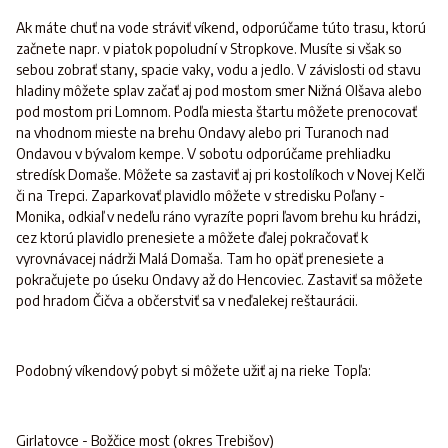
Ak máte chuť na vode stráviť víkend, odporúčame túto trasu, ktorú
začnete napr. v piatok popoludní v Stropkove. Musíte si však so
sebou zobrať stany, spacie vaky, vodu a jedlo. V závislosti od stavu
hladiny môžete splav začať aj pod mostom smer Nižná Olšava alebo
pod mostom pri Lomnom. Podľa miesta štartu môžete prenocovať
na vhodnom mieste na brehu Ondavy alebo pri Turanoch nad
Ondavou v bývalom kempe. V sobotu odporúčame prehliadku
stredísk Domaše. Môžete sa zastaviť aj pri kostolíkoch v Novej Kelči
či na Trepci. Zaparkovať plavidlo môžete v stredisku Poľany -
Monika, odkiaľ v nedeľu ráno vyrazíte popri ľavom brehu ku hrádzi,
cez ktorú plavidlo prenesiete a môžete ďalej pokračovať k
vyrovnávacej nádrži Malá Domaša. Tam ho opäť prenesiete a
pokračujete po úseku Ondavy až do Hencoviec. Zastaviť sa môžete
pod hradom Čičva a občerstviť sa v neďalekej reštaurácii.
Podobný víkendový pobyt si môžete užiť aj na rieke Topľa:
Girlatovce - Božčice most (okres Trebišov)