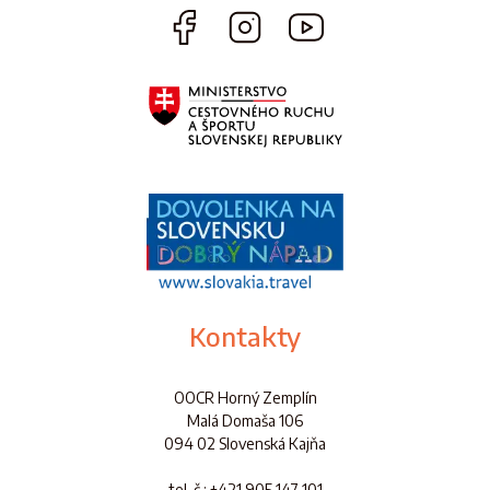
Kontakty
OOCR Horný Zemplín
Malá Domaša 106
094 02 Slovenská Kajňa
tel. č.
: +421 905 147 101