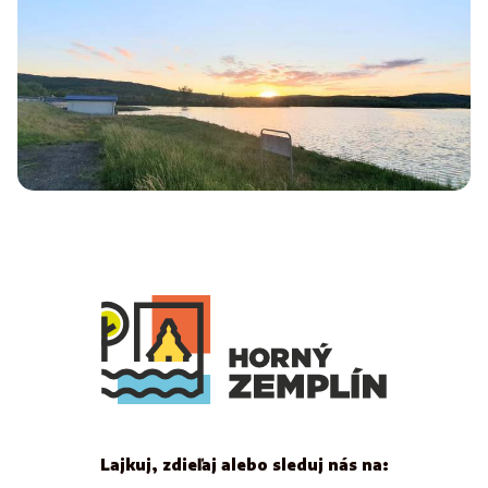
Lajkuj, zdieľaj alebo sleduj nás na: