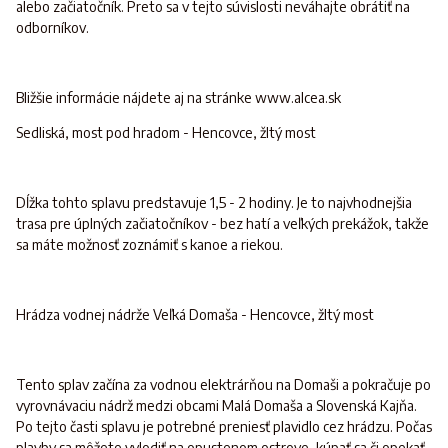
alebo začiatočník. Preto sa v tejto súvislosti neváhajte obrátiť na
odborníkov.
Bližšie informácie nájdete aj na stránke www.alcea.sk
Sedliská, most pod hradom - Hencovce, žltý most
Dĺžka tohto splavu predstavuje 1,5 - 2 hodiny. Je to najvhodnejšia
trasa pre úplných začiatočníkov - bez hatí a veľkých prekážok, takže
sa máte možnosť zoznámiť s kanoe a riekou.
Hrádza vodnej nádrže Veľká Domaša - Hencovce, žltý most
Tento splav začína za vodnou elektrárňou na Domaši a pokračuje po
vyrovnávaciu nádrž medzi obcami Malá Domaša a Slovenská Kajňa.
Po tejto časti splavu je potrebné preniesť plavidlo cez hrádzu. Počas
plavby sa môžete vylodiť na opustenom ostrove, kúpať sa či opekať.