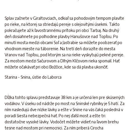
Splav začnete v Giraltovciach, odkiaľ sa pohodovým tempom plavíte
po rieke, na ktorej sa striedajú pereje s olejovitými úsekmi. Takto
pokračujete až k ľavostrannému prítoku pri obci Tarbaj. Na druhý
deň dosiahnete po polhodine plavby Hanušovce nad Topľou. Po
minutí mosta medzi obcami Soľ a Jastrabie sa môžete poobzerať po
vhodnom mieste na táborenie. Na tretí deň dorazíte do mesta
Vranov nad Topľou, pod ktorým sa na rieke vyskytujú pekné pereje.
Za mostom medzi Sačurovom a Dlhým Klčovom rieka spomalí. Hať
môžete očakávať pri obci Božčice, kde sa dá plavba ukončiť.
Starina - Snina, ústie do Laborca
Dĺžka tohto splavu predstavuje 38 km a je určená len pre skúsených
vodákov. V úseku od nádrže po most na Sninské rybníky je 5 hatí. Za
ním nasledujú dve nízke lávky a ešte v Snine na vás čaká posledná v
poradí šiesta nebezpečná hať. Po nej ďalší most a ešte tri
dostatočne vysoké lávky. Vodočet môžete vidieť na ľavom brehu
tesne nad mostom pri nemocnici. Za ním priberá Cirocha