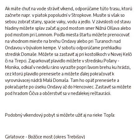
Ak máte chuť na vode stráviť víkend, odporúčame túto trasu, ktorú
začnete napr. v piatok popoludní v Stropkove. Musíte si však so
sebou zobrať stany, spacie vaky, vodu a jedlo. V závislosti od stavu
hladiny môžete splav začať aj pod mostom smer Nižná Olšava alebo
pod mostom pri Lomnom. Podľa miesta štartu môžete prenocovať
na vhodnom mieste na brehu Ondavy alebo pri Turanoch nad
Ondavou v bývalom kempe. V sobotu odporúčame prehliadku
stredísk Domaše. Môžete sa zastaviť aj pri kostolíkoch v Novej Kelči
či na Trepci. Zaparkovať plavidlo môžete v stredisku Poľany -
Monika, odkiaľ v nedeľu ráno vyrazíte popri ľavom brehu ku hrádzi,
cez ktorú plavidlo prenesiete a môžete ďalej pokračovať k
vyrovnávacej nádrži Malá Domaša. Tam ho opäť prenesiete a
pokračujete po úseku Ondavy až do Hencoviec. Zastaviť sa môžete
pod hradom Čičva a občerstviť sa v neďalekej reštaurácii.
Podobný víkendový pobyt si môžete užiť aj na rieke Topľa:
Girlatovce - Božčice most (okres Trebišov)