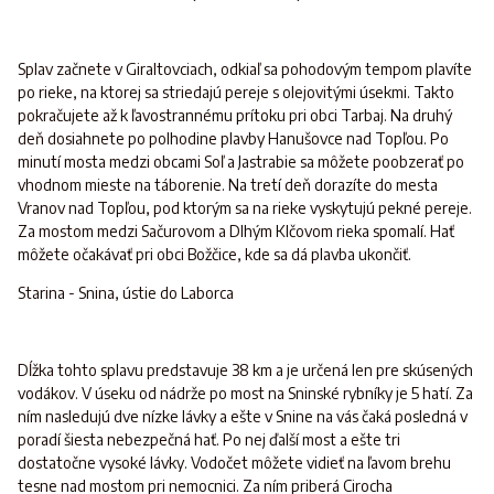
Splav začnete v Giraltovciach, odkiaľ sa pohodovým tempom plavíte
po rieke, na ktorej sa striedajú pereje s olejovitými úsekmi. Takto
pokračujete až k ľavostrannému prítoku pri obci Tarbaj. Na druhý
deň dosiahnete po polhodine plavby Hanušovce nad Topľou. Po
minutí mosta medzi obcami Soľ a Jastrabie sa môžete poobzerať po
vhodnom mieste na táborenie. Na tretí deň dorazíte do mesta
Vranov nad Topľou, pod ktorým sa na rieke vyskytujú pekné pereje.
Za mostom medzi Sačurovom a Dlhým Klčovom rieka spomalí. Hať
môžete očakávať pri obci Božčice, kde sa dá plavba ukončiť.
Starina - Snina, ústie do Laborca
Dĺžka tohto splavu predstavuje 38 km a je určená len pre skúsených
vodákov. V úseku od nádrže po most na Sninské rybníky je 5 hatí. Za
ním nasledujú dve nízke lávky a ešte v Snine na vás čaká posledná v
poradí šiesta nebezpečná hať. Po nej ďalší most a ešte tri
dostatočne vysoké lávky. Vodočet môžete vidieť na ľavom brehu
tesne nad mostom pri nemocnici. Za ním priberá Cirocha