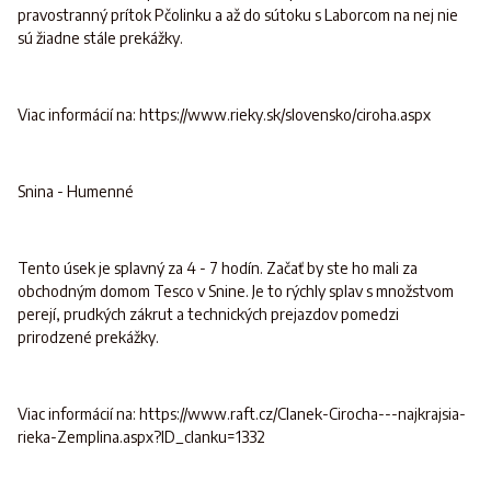
pravostranný prítok Pčolinku a až do sútoku s Laborcom na nej nie
sú žiadne stále prekážky.
Viac informácií na: https://www.rieky.sk/slovensko/ciroha.aspx
Snina - Humenné
Tento úsek je splavný za 4 - 7 hodín. Začať by ste ho mali za
obchodným domom Tesco v Snine. Je to rýchly splav s množstvom
perejí, prudkých zákrut a technických prejazdov pomedzi
prirodzené prekážky.
Viac informácií na: https://www.raft.cz/Clanek-Cirocha---najkrajsia-
rieka-Zemplina.aspx?ID_clanku=1332