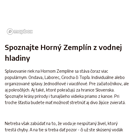
Spoznajte Horný Zemplín z vodnej
hladiny
Splavovanie riek na Hornom Zemplíne sa stáva čoraz viac
populárnym. Ondava, Laborec, Cirocha či Topľa. Individuálne alebo
organizované splavy. Jednodňové i viacdňové. Pre začiatočníkov, ale
aj pokročilých. Aj také, ktoré pokračujú za hranice Slovenska.
Spoznajte krásy prírody i tunajšieho vidieka priamo z kanoe. Pri
troche šťastia budete mať možnosť stretnúť aj divo žijúce zvieratá.
Netreba však zabúdať na to, že voda je nespútaný živel, ktorý
trestá chyby. A na tie si treba dať pozor - či už ste skúsený vodák