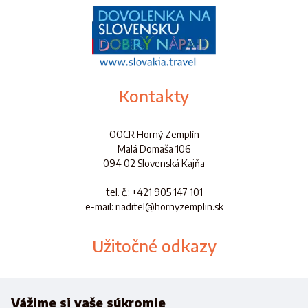
Kontakty
OOCR Horný Zemplín
Malá Domaša 106
094 02 Slovenská Kajňa
tel. č.
: +421 905 147 101
e-mail: riaditel@hornyzemplin.sk
Užitočné odkazy
Dokumenty
Aplikácia
Vážime si vaše súkromie