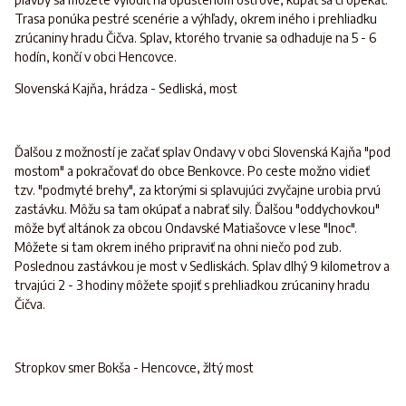
Trasa ponúka pestré scenérie a výhľady, okrem iného i prehliadku
zrúcaniny hradu Čičva. Splav, ktorého trvanie sa odhaduje na 5 - 6
hodín, končí v obci Hencovce.
Slovenská Kajňa, hrádza - Sedliská, most
Ďalšou z možností je začať splav Ondavy v obci Slovenská Kajňa "pod
mostom" a pokračovať do obce Benkovce. Po ceste možno vidieť
tzv. "podmyté brehy", za ktorými si splavujúci zvyčajne urobia prvú
zastávku. Môžu sa tam okúpať a nabrať sily. Ďalšou "oddychovkou"
môže byť altánok za obcou Ondavské Matiašovce v lese "Inoc".
Môžete si tam okrem iného pripraviť na ohni niečo pod zub.
Poslednou zastávkou je most v Sedliskách. Splav dlhý 9 kilometrov a
trvajúci 2 - 3 hodiny môžete spojiť s prehliadkou zrúcaniny hradu
Čičva.
Stropkov smer Bokša - Hencovce, žltý most