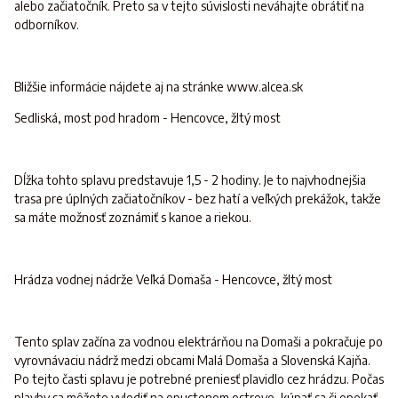
alebo začiatočník. Preto sa v tejto súvislosti neváhajte obrátiť na
odborníkov.
Bližšie informácie nájdete aj na stránke www.alcea.sk
Sedliská, most pod hradom - Hencovce, žltý most
Dĺžka tohto splavu predstavuje 1,5 - 2 hodiny. Je to najvhodnejšia
trasa pre úplných začiatočníkov - bez hatí a veľkých prekážok, takže
sa máte možnosť zoznámiť s kanoe a riekou.
Hrádza vodnej nádrže Veľká Domaša - Hencovce, žltý most
Tento splav začína za vodnou elektrárňou na Domaši a pokračuje po
vyrovnávaciu nádrž medzi obcami Malá Domaša a Slovenská Kajňa.
Po tejto časti splavu je potrebné preniesť plavidlo cez hrádzu. Počas
plavby sa môžete vylodiť na opustenom ostrove, kúpať sa či opekať.