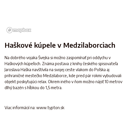
Haškové kúpele v Medzilaborciach
Na dobrého vojaka Švejka si možno zaspomínať pri oddychu v
Haškových kúpeľoch. Známa postava z knihy českého spisovateľa
Jaroslava Haška navštívila na svojej ceste vlakom do Poľska aj
prihraničné mestečko Medzilaborce, kde pred pár rokmi vybudovali
objekt poskytujúci relax. Okrem iného v ňom možno nájsť 10 metrov
dlhý bazén s hĺbkou do 1,5 metra.
Viac informácií na: www.typton.sk