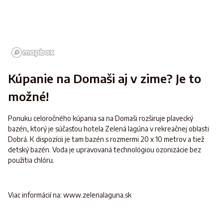
Kúpanie na Domaši aj v zime? Je to
možné!
Ponuku celoročného kúpania sa na Domaši rozširuje plavecký
bazén, ktorý je súčasťou hotela Zelená lagúna v rekreačnej oblasti
Dobrá. K dispozícii je tam bazén s rozmermi 20 x 10 metrov a tiež
detský bazén. Voda je upravovaná technológiou ozonizácie bez
použitia chlóru.
Viac informácií na: www.zelenalaguna.sk