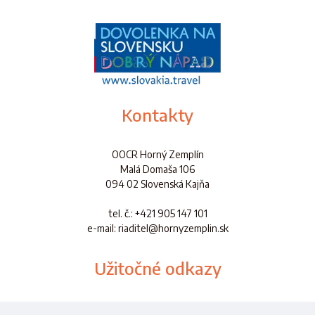
Kontakty
OOCR Horný Zemplín
Malá Domaša 106
094 02 Slovenská Kajňa
tel. č.
: +421 905 147 101
e-mail: riaditel@hornyzemplin.sk
Užitočné odkazy
Dokumenty