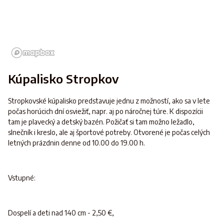
Kúpalisko Stropkov
Stropkovské kúpalisko predstavuje jednu z možností, ako sa v lete
počas horúcich dní osviežiť, napr. aj po náročnej túre. K dispozícii
tam je plavecký a detský bazén. Požičať si tam možno ležadlo,
slnečník i kreslo, ale aj športové potreby. Otvorené je počas celých
letných prázdnin denne od 10.00 do 19.00 h.
Vstupné:
Dospelí a deti nad 140 cm - 2,50 €,