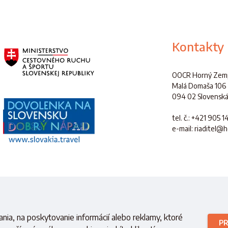
Kontakty
OOCR Horný Zemp
Malá Domaša 106
094 02 Slovenská
tel. č.
: +421 905 1
e-mail: riaditel@
é s finančnou podporou
Ministerstva cestovného ruchu a športu
Slovensk
nia, na poskytovanie informácií alebo reklamy, ktoré
PR
Copyright © 2021 OOCR HZ.
Všetky práva vyhradené.