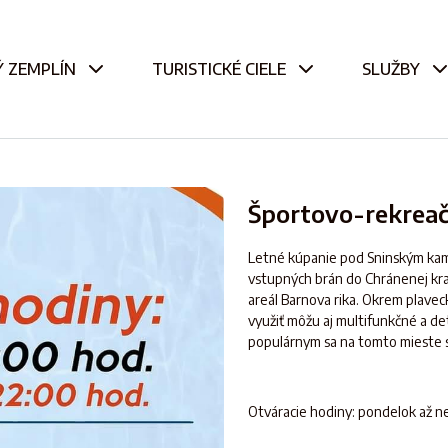
 ZEMPLÍN
TURISTICKÉ CIELE
SLUŽBY
Športovo-rekreač
Letné kúpanie pod Sninským kam
vstupných brán do Chránenej kraj
areál Barnova rika. Okrem plave
využiť môžu aj multifunkčné a det
populárnym sa na tomto mieste st
Otváracie hodiny: pondelok až n