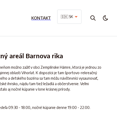
🇸🇰 SK
KONTAKT
ný areál Barnova rika
eňom možno zažiť v obci Zemplínske Hámre, ktorá je jednou zo
innej oblasti Vihorlat. K dispozícii je tam športovo-rekreačný
ckého a detského bazéna sa tam môžu návštevníci vysaunovať,
ské ihrisko, nájdu tam tiež ležadlá a občerstvenie. Veľmi
alo aj nočné kúpanie v lone krásnej prírody.
edeľa 09:30 - 18:00, nočné kúpanie denne 19:00 - 22:00.