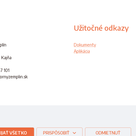
Užitočné odkazy
lín
Dokumenty
Aplikácia
 Kajňa
47 101
hornyzemplin.sk
ej republiky
IJAŤ VŠETKO
PRISPÔSOBIŤ
ODMIETNUŤ