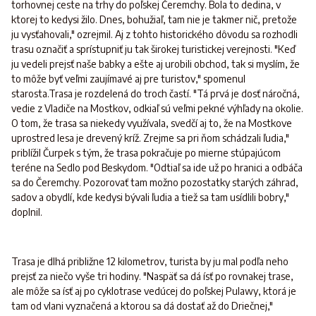
torhovnej ceste na trhy do poľskej Čeremchy. Bola to dedina, v
ktorej to kedysi žilo. Dnes, bohužiaľ, tam nie je takmer nič, pretože
ju vysťahovali," ozrejmil. Aj z tohto historického dôvodu sa rozhodli
trasu označiť a sprístupniť ju tak širokej turistickej verejnosti. "Keď
ju vedeli prejsť naše babky a ešte aj urobili obchod, tak si myslím, že
to môže byť veľmi zaujímavé aj pre turistov," spomenul
starosta.Trasa je rozdelená do troch častí. "Tá prvá je dosť náročná,
vedie z Vladiče na Mostkov, odkiaľ sú veľmi pekné výhľady na okolie.
O tom, že trasa sa niekedy využívala, svedčí aj to, že na Mostkove
uprostred lesa je drevený kríž. Zrejme sa pri ňom schádzali ľudia,"
priblížil Čurpek s tým, že trasa pokračuje po mierne stúpajúcom
teréne na Sedlo pod Beskydom. "Odtiaľ sa ide už po hranici a odbáča
sa do Čeremchy. Pozorovať tam možno pozostatky starých záhrad,
sadov a obydlí, kde kedysi bývali ľudia a tiež sa tam usídlili bobry,"
doplnil.
Trasa je dlhá približne 12 kilometrov, turista by ju mal podľa neho
prejsť za niečo vyše tri hodiny. "Naspäť sa dá ísť po rovnakej trase,
ale môže sa ísť aj po cyklotrase vedúcej do poľskej Pulawy, ktorá je
tam od vlani vyznačená a ktorou sa dá dostať až do Driečnej,"