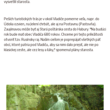
vysvetlil starosta.
Peších turistických trás je v okolí Vladiče pomerne veľa, napr. do
Údolia ozvien, na Jelení chrbát, ale aj na Postavnu (Pastovňa).
Zaujímavou môže byť aj Stará poštárska cesta do Habury. "Na budúci
rok bude mať obec Vladiča 680 rokov. Chceme pri tejto príležitosti
otvoriť tzv. Rusínsky raj. Naším cieľom je poprepájať všetkých päť
obcí, ktoré patria pod Vladiču, aby sa nimi dalo prejsť, ale nie po
klasickej ceste, ale cez lesy a lúky," spomenul plány starosta.