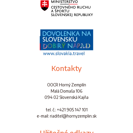
Kontakty
OOCR Horný Zemplín
Malá Domaša 106
094 02 Slovenská Kajňa
tel. č.
: +421 905 147 101
e-mail: riaditel@hornyzemplin.sk
Užitočné odkazy