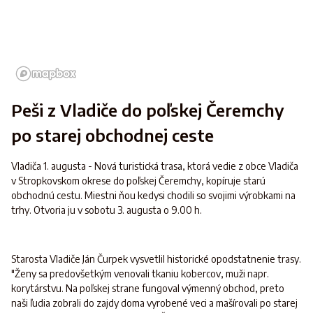
Peši z Vladiče do poľskej Čeremchy
po starej obchodnej ceste
Vladiča 1. augusta - Nová turistická trasa, ktorá vedie z obce Vladiča
v Stropkovskom okrese do poľskej Čeremchy, kopíruje starú
obchodnú cestu. Miestni ňou kedysi chodili so svojimi výrobkami na
trhy. Otvoria ju v sobotu 3. augusta o 9.00 h.
Starosta Vladiče Ján Čurpek vysvetlil historické opodstatnenie trasy.
"Ženy sa predovšetkým venovali tkaniu kobercov, muži napr.
korytárstvu. Na poľskej strane fungoval výmenný obchod, preto
naši ľudia zobrali do zajdy doma vyrobené veci a mašírovali po starej