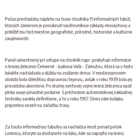
Počas prechádzky nájdete na trase chodníka 11 informačných tabúľ,
ktorých zámerom je ponúknuť návštevníkovi základy ekovýchovy a
priblížiť mu tiež miestne geografické, prírodné, historické a kultúrne
zaujímavosti.
Panel umiestnený pri vstupe na chodník napr. poskytuje informácie
o lesnej železnici Čemerné - Juskova Voľa - Zámutov, ktorá sa v tejto
lokalite nachádzala a slúžila na zvážanie dreva. V medzivojnovom
období bola dôležitou dopravnou tepnou, avšak v roku 1939 bola jej
prevádzka ukončená. Po druhej svetovej vojne lesná železnica opäť
plnila svoje pôvodné poslanie. S príchodom automobilovej nákladnej
techniky zanikla definitívne, a to v roku 1957. Dnes nám koľajku
pripomína vozeň na začiatku trasy.
Za touto informačnou tabuľou sa nachádza most ponad potok
Lomnica, ktorým sa dostanete na lúku, kde sa napojíte na lesnú