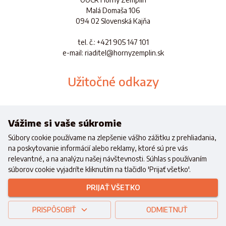
Malá Domaša 106
094 02 Slovenská Kajňa
tel. č.
: +421 905 147 101
e-mail: riaditel@hornyzemplin.sk
Užitočné odkazy
Dokumenty
Aplikácia
Vážime si vaše súkromie
Súbory cookie používame na zlepšenie vášho zážitku z prehliadania,
na poskytovanie informácií alebo reklamy, ktoré sú pre vás
relevantné, a na analýzu našej návštevnosti. Súhlas s používaním
súborov cookie vyjadríte kliknutím na tlačidlo 'Prijať všetko'.
Realizované s finančnou podporou
Ministerstva cestovného ruchu a
PRIJAŤ VŠETKO
športu
Slovenskej republiky
Copyright © 2021 OOCR HZ.
Všetky práva vyhradené.
PRISPÔSOBIŤ
Created with
by
www.wici.sk
ODMIETNUŤ