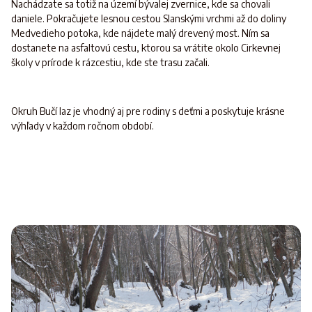
Nachádzate sa totiž na území bývalej zvernice, kde sa chovali
daniele. Pokračujete lesnou cestou Slanskými vrchmi až do doliny
Medvedieho potoka, kde nájdete malý drevený most. Ním sa
dostanete na asfaltovú cestu, ktorou sa vrátite okolo Cirkevnej
školy v prírode k rázcestiu, kde ste trasu začali.
Okruh Bučí laz je vhodný aj pre rodiny s deťmi a poskytuje krásne
výhľady v každom ročnom období.