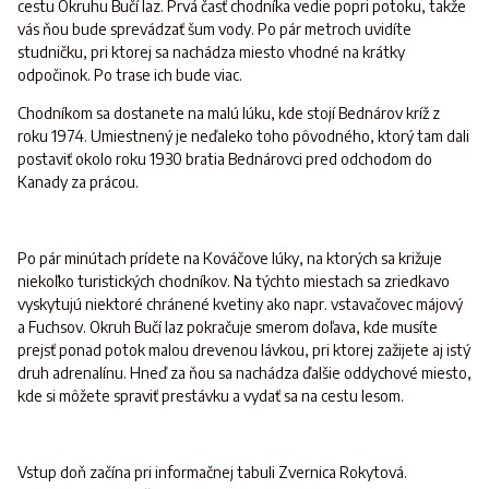
cestu Okruhu Bučí laz. Prvá časť chodníka vedie popri potoku, takže
vás ňou bude sprevádzať šum vody. Po pár metroch uvidíte
studničku, pri ktorej sa nachádza miesto vhodné na krátky
odpočinok. Po trase ich bude viac.
Chodníkom sa dostanete na malú lúku, kde stojí Bednárov kríž z
roku 1974. Umiestnený je neďaleko toho pôvodného, ktorý tam dali
postaviť okolo roku 1930 bratia Bednárovci pred odchodom do
Kanady za prácou.
Po pár minútach prídete na Kováčove lúky, na ktorých sa križuje
niekoľko turistických chodníkov. Na týchto miestach sa zriedkavo
vyskytujú niektoré chránené kvetiny ako napr. vstavačovec májový
a Fuchsov. Okruh Bučí laz pokračuje smerom doľava, kde musíte
prejsť ponad potok malou drevenou lávkou, pri ktorej zažijete aj istý
druh adrenalínu. Hneď za ňou sa nachádza ďalšie oddychové miesto,
kde si môžete spraviť prestávku a vydať sa na cestu lesom.
Vstup doň začína pri informačnej tabuli Zvernica Rokytová.