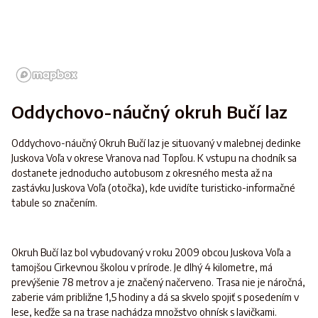
Oddychovo-náučný okruh Bučí laz
Oddychovo-náučný Okruh Bučí laz je situovaný v malebnej dedinke
Juskova Voľa v okrese Vranova nad Topľou. K vstupu na chodník sa
dostanete jednoducho autobusom z okresného mesta až na
zastávku Juskova Voľa (otočka), kde uvidíte turisticko-informačné
tabule so značením.
Okruh Bučí laz bol vybudovaný v roku 2009 obcou Juskova Voľa a
tamojšou Cirkevnou školou v prírode. Je dlhý 4 kilometre, má
prevýšenie 78 metrov a je značený načerveno. Trasa nie je náročná,
zaberie vám približne 1,5 hodiny a dá sa skvelo spojiť s posedením v
lese, keďže sa na trase nachádza množstvo ohnísk s lavičkami.