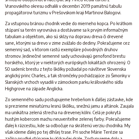
Vranovského okresu odhalili v decembri 2019 pamätnú tabuľu
propagátorovi turizmu v Prešovskom kraji Martinovi Balogovi.
Za vstupnou bránou chodník vedie do mierneho kopca. Po krátkom
stúpaní sa terén vyrovnáva a dostávame sa k prvým informačným
tabuliam a objektom, ako sú sklzy na dopravu dreva či drevené
sane, ktorými sa drevo v zime zvážalo do dediny. Pokračujeme cez
semenný sad, v ktorom rastú exempláre pôvodných druhov
stromov. Jedinečné semenné sady uchovávajú genofond brestu
horského, ktorý je v niektorých európskych lokalitách ohrozený. O
50 sadeníc brestu z tejto škôlky požiadal po návšteve Slovenska
anglický princ Charles, a tak stromčeky pochádzajúce zo Šimonky v
Slanských vrchoch vysadili v zámockom parku kráľovského sídla
Highgrove na západe Anglicka.
Zo semenného sadu postupujeme hrebeňom k ďalšej zástavke, kde
si prezrieme miniatúrnu lesnú škôlku, snežnú jamu a altánok. Zaujala
ma unikátna zelená strecha na drevenej kôlni. Celá je pokrytá
hustým kobercom machu neuveriteľne zelenej farby. Pokračujeme
ďalej k rázcestiu, kde sa odbočuje na skrátenú verziu chodníka. My
však ideme ďalej po tej dlhšej trase. Pri soche Márie Terézie sa
začína prudké stúpanie ku Krkavčej skale. Zostupujeme dolu a