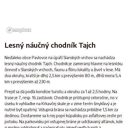
Lesný náučný chodník Tajch
Neďaleko obce Pavlovce na úpätí Slanských vrchov sa nachádza
lesný náučný chodník Tajch. Chodník je zameraný hlavne na lesnícku
činnosť v Slanských vrchoch, faunu a flóru lokality a život v lese. Má
dva okruhy, kratší je dlhý 2,5 km s prevýšením 80 m, dlhší meria 5,4
km s prevýšením až 230 m.
Prejsť sa dá podľa kondície turistu a okruhu za 1 až 2,5 hodiny. Na
trase je 7, resp. 16 zastávok. Chodník je prístupný celoročne, no v
úseku k vyhliadke na Krkavčej skale je v zime terén šmykľavý a je
nutné byť opatrný. Vstupná brána sa nachádza približne 1,5 km za
dedinou. Dostaneme sa k nej popri kúpalisku po asfaltovej ceste pri
potoku. Na parkovisku pri vstupnej bráne je udržiavaný altánok, kde
si možno oddýchnuť a načerpať sily. Hneď vedľa turisti z