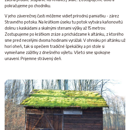
pokračujeme po chodníku.
V jeho záverečnej časti môžeme vidieť prírodnú pamiatku - zárez
Stravného potoka. Na krátkom úseku tu potok vytvára kaňonovitú
dolinu s kaskádami a skalnými stenami výšky až 15 metrov.
Zostupujeme po krátkom zráze a prichádzame k altánku, z ktorého
sme pred necelými dvoma hodinami vyrážali. V ohnisku pri altánku už
horí oheň, tak si opečiem tradičné špekáčiky a pri stole si
vymieňame zážitky z dnešného výletu. Všetci sme spokojne
unavení. Prijemne strávený deň.