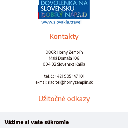
Kontakty
OOCR Horný Zemplín
Malá Domaša 106
094 02 Slovenská Kajňa
tel. č.
: +421 905 147 101
e-mail: riaditel@hornyzemplin.sk
Užitočné odkazy
Dokumenty
Aplikácia
Vážime si vaše súkromie