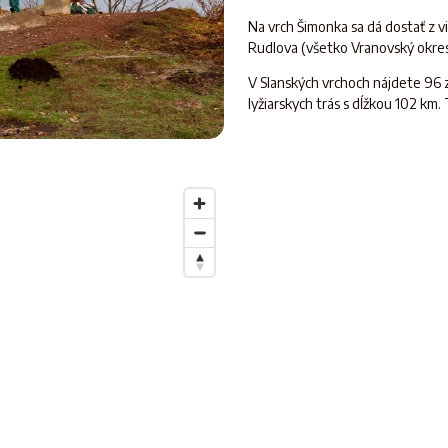
Na vrch Šimonka sa dá dostať z 
Rudlova (všetko Vranovský okres)
V Slanských vrchoch nájdete 96 z
lyžiarskych trás s dĺžkou 102 km.