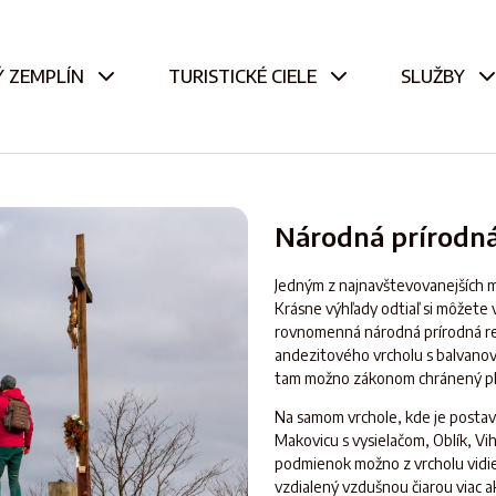
 ZEMPLÍN
TURISTICKÉ CIELE
SLUŽBY
Národná prírodná
Jedným z najnavštevovanejších mi
Krásne výhľady odtiaľ si môžete v
rovnomenná národná prírodná re
andezitového vrcholu s balvanov
tam možno zákonom chránený pl
Na samom vrchole, kde je postave
Makovicu s vysielačom, Oblík, Vih
podmienok možno z vrcholu vidie
vzdialený vzdušnou čiarou viac a