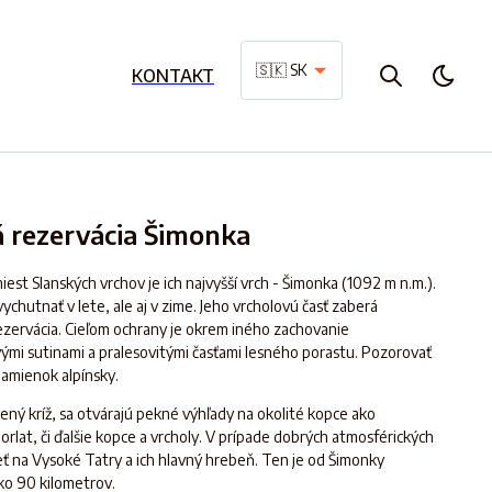
🇸🇰 SK
KONTAKT
 rezervácia Šimonka
est Slanských vrchov je ich najvyšší vrch - Šimonka (1092 m n.m.).
ychutnať v lete, ale aj v zime. Jeho vrcholovú časť zaberá
zervácia. Cieľom ochrany je okrem iného zachovanie
ými sutinami a pralesovitými časťami lesného porastu. Pozorovať
amienok alpínsky.
ný kríž, sa otvárajú pekné výhľady na okolité kopce ako
orlat, či ďalšie kopce a vrcholy. V prípade dobrých atmosférických
ť na Vysoké Tatry a ich hlavný hrebeň. Ten je od Šimonky
ko 90 kilometrov.