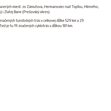
viacerých miest: zo Zámutova, Hermanoviec nad Topľou, Hlinného,
 i Zlatej Bane (Prešovský okres).
načených turistických trás v celkovej dĺžke 529 km a 29
 Tiež je tu 19 značených cyklotrás s dĺžkou 181 km.