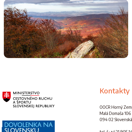
Kontakty
OOCR Horný Zemp
Malá Domaša 106
094 02 Slovenská
tel. č.
: +421 905 1