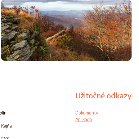
Užitočné odkazy
lín
Dokumenty
Aplikácia
 Kajňa
47 101