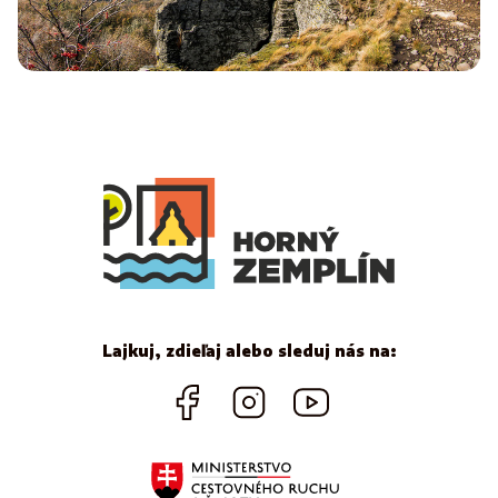
Lajkuj, zdieľaj alebo sleduj nás na: