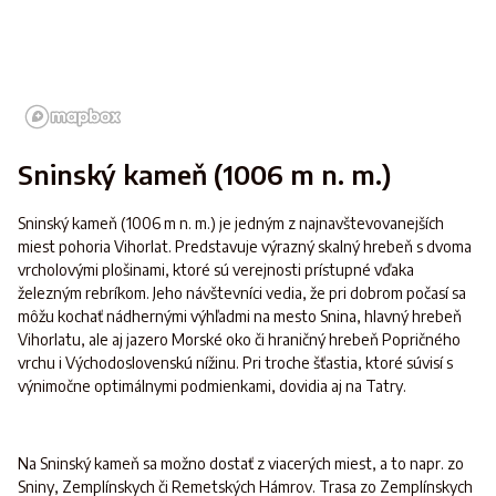
Sninský kameň (1006 m n. m.)
Sninský kameň (1006 m n. m.) je jedným z najnavštevovanejších
miest pohoria Vihorlat. Predstavuje výrazný skalný hrebeň s dvoma
vrcholovými plošinami, ktoré sú verejnosti prístupné vďaka
železným rebríkom. Jeho návštevníci vedia, že pri dobrom počasí sa
môžu kochať nádhernými výhľadmi na mesto Snina, hlavný hrebeň
Vihorlatu, ale aj jazero Morské oko či hraničný hrebeň Popričného
vrchu i Východoslovenskú nížinu. Pri troche šťastia, ktoré súvisí s
výnimočne optimálnymi podmienkami, dovidia aj na Tatry.
Na Sninský kameň sa možno dostať z viacerých miest, a to napr. zo
Sniny, Zemplínskych či Remetských Hámrov. Trasa zo Zemplínskych