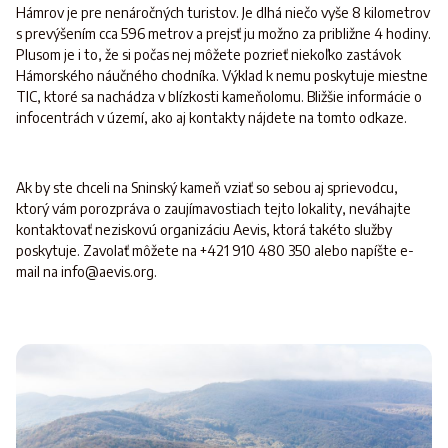
Hámrov je pre nenáročných turistov. Je dlhá niečo vyše 8 kilometrov
s prevýšením cca 596 metrov a prejsť ju možno za približne 4 hodiny.
Plusom je i to, že si počas nej môžete pozrieť niekoľko zastávok
Hámorského náučného chodníka. Výklad k nemu poskytuje miestne
TIC, ktoré sa nachádza v blízkosti kameňolomu. Bližšie informácie o
infocentrách v území, ako aj kontakty nájdete na tomto odkaze.
Ak by ste chceli na Sninský kameň vziať so sebou aj sprievodcu,
ktorý vám porozpráva o zaujímavostiach tejto lokality, neváhajte
kontaktovať neziskovú organizáciu Aevis, ktorá takéto služby
poskytuje. Zavolať môžete na +421 910 480 350 alebo napíšte e-
mail na info@aevis.org.