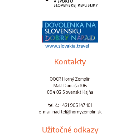
Kontakty
OOCR Horný Zemplín
Malá Domaša 106
094 02 Slovenská Kajňa
tel. č.
: +421 905 147 101
e-mail: riaditel@hornyzemplin.sk
Užitočné odkazy