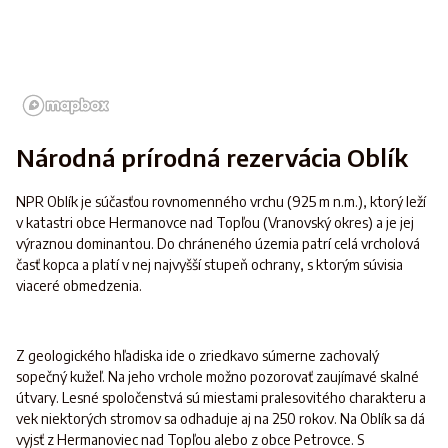
Národná prírodná rezervácia Oblík
NPR Oblík je súčasťou rovnomenného vrchu (925 m n.m.), ktorý leží
v katastri obce Hermanovce nad Topľou (Vranovský okres) a je jej
výraznou dominantou. Do chráneného územia patrí celá vrcholová
časť kopca a platí v nej najvyšší stupeň ochrany, s ktorým súvisia
viaceré obmedzenia.
Z geologického hľadiska ide o zriedkavo súmerne zachovalý
sopečný kužeľ. Na jeho vrchole možno pozorovať zaujímavé skalné
útvary. Lesné spoločenstvá sú miestami pralesovitého charakteru a
vek niektorých stromov sa odhaduje aj na 250 rokov. Na Oblík sa dá
vyjsť z Hermanoviec nad Topľou alebo z obce Petrovce. S