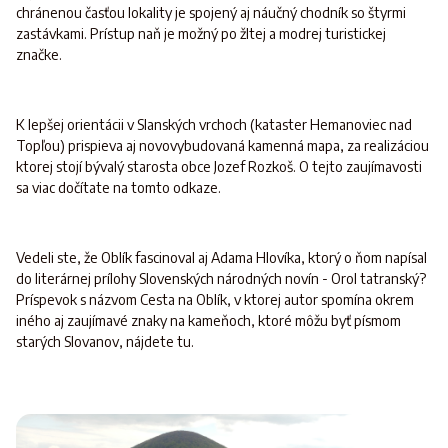
chránenou časťou lokality je spojený aj náučný chodník so štyrmi
zastávkami. Prístup naň je možný po žltej a modrej turistickej
značke.
K lepšej orientácii v Slanských vrchoch (kataster Hemanoviec nad
Topľou) prispieva aj novovybudovaná kamenná mapa, za realizáciou
ktorej stojí bývalý starosta obce Jozef Rozkoš. O tejto zaujímavosti
sa viac dočítate na tomto odkaze.
Vedeli ste, že Oblík fascinoval aj Adama Hlovíka, ktorý o ňom napísal
do literárnej prílohy Slovenských národných novín - Orol tatranský?
Príspevok s názvom Cesta na Oblík, v ktorej autor spomína okrem
iného aj zaujímavé znaky na kameňoch, ktoré môžu byť písmom
starých Slovanov, nájdete tu.