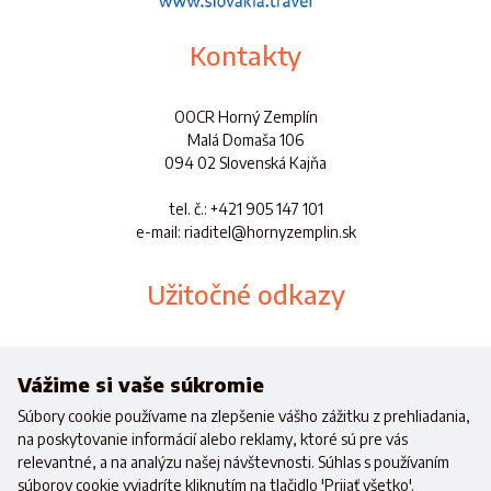
Kontakty
OOCR Horný Zemplín
Malá Domaša 106
094 02 Slovenská Kajňa
tel. č.
: +421 905 147 101
e-mail: riaditel@hornyzemplin.sk
Užitočné odkazy
Dokumenty
Aplikácia
Vážime si vaše súkromie
Súbory cookie používame na zlepšenie vášho zážitku z prehliadania,
na poskytovanie informácií alebo reklamy, ktoré sú pre vás
relevantné, a na analýzu našej návštevnosti. Súhlas s používaním
súborov cookie vyjadríte kliknutím na tlačidlo 'Prijať všetko'.