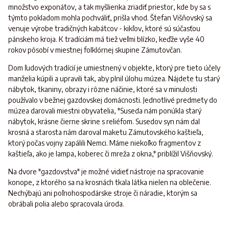
množstvo exponátov, a tak myšlienka zriadiť priestor, kde by sa s
týmto pokladom mohla pochváliť, prišla vhod. Štefan Višňovský sa
venuje výrobe tradičných kabátcov - kikľov, ktoré sú súčasťou
pánskeho kroja. K tradíciám má tiež veľmi blízko, keďže vyše 40
rokov pôsobí v miestnej folklórnej skupine Zámutovčan.
Dom ľudových tradícií je umiestnený v objekte, ktorý pre tieto účely
manželia kúpili a upravili tak, aby plnil úlohu múzea. Nájdete tu starý
nábytok, tkaniny, obrazy i rôzne náčinie, ktoré sa v minulosti
používalo v bežnej gazdovskej domácnosti. Jednotlivé predmety do
múzea darovali miestni obyvatelia, "Suseda nám ponúkla starý
nábytok, krásne čierne skrine s reliéfom. Susedov syn nám dal
krosná a starosta nám daroval maketu Zámutovského kaštieľa,
ktorý počas vojny zapálili Nemci. Máme niekoľko fragmentov z
kaštieľa, ako je lampa, koberec či mreža z okna," priblížil Višňovský.
Na dvore "gazdovstva" je možné vidieť nástroje na spracovanie
konope, z ktorého sa na krosnách tkala látka nielen na oblečenie.
Nechýbajú ani poľnohospodárske stroje či náradie, ktorým sa
obrábali polia alebo spracovala úroda.