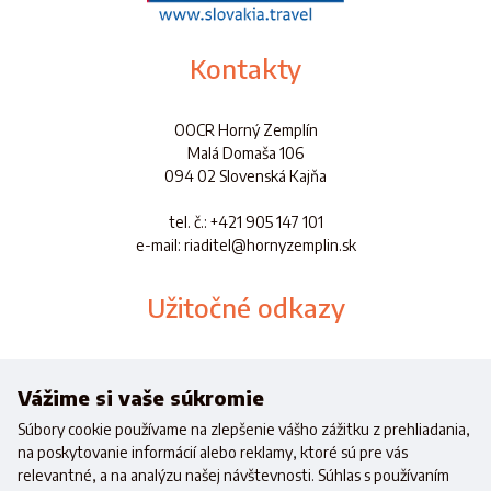
Kontakty
OOCR Horný Zemplín
Malá Domaša 106
094 02 Slovenská Kajňa
tel. č.
: +421 905 147 101
e-mail: riaditel@hornyzemplin.sk
Užitočné odkazy
Dokumenty
Aplikácia
Vážime si vaše súkromie
Súbory cookie používame na zlepšenie vášho zážitku z prehliadania,
na poskytovanie informácií alebo reklamy, ktoré sú pre vás
relevantné, a na analýzu našej návštevnosti. Súhlas s používaním