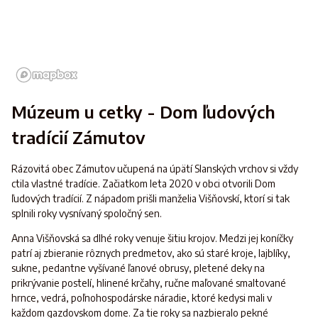
Múzeum u cetky - Dom ľudových
tradícií Zámutov
Rázovitá obec Zámutov učupená na úpätí Slanských vrchov si vždy
ctila vlastné tradície. Začiatkom leta 2020 v obci otvorili Dom
ľudových tradícií. Z nápadom prišli manželia Višňovskí, ktorí si tak
splnili roky vysnívaný spoločný sen.
Anna Višňovská sa dlhé roky venuje šitiu krojov. Medzi jej koníčky
patrí aj zbieranie rôznych predmetov, ako sú staré kroje, lajblíky,
sukne, pedantne vyšívané ľanové obrusy, pletené deky na
prikrývanie postelí, hlinené krčahy, ručne maľované smaltované
hrnce, vedrá, poľnohospodárske náradie, ktoré kedysi mali v
každom gazdovskom dome. Za tie roky sa nazbieralo pekné