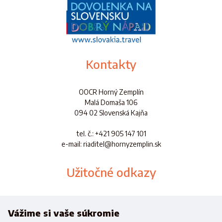
Kontakty
OOCR Horný Zemplín
Malá Domaša 106
094 02 Slovenská Kajňa
tel. č.
: +421 905 147 101
e-mail: riaditel@hornyzemplin.sk
Užitočné odkazy
Dokumenty
Aplikácia
Vážime si vaše súkromie