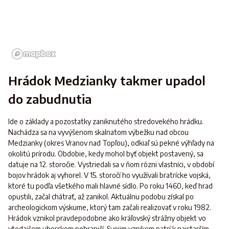
Hrádok Medzianky takmer upadol
do zabudnutia
Ide o základy a pozostatky zaniknutého stredovekého hrádku.
Nachádza sa na vyvýšenom skalnatom výbežku nad obcou
Medzianky (okres Vranov nad Topľou), odkiaľ sú pekné výhľady na
okolitú prírodu. Obdobie, kedy mohol byť objekt postavený, sa
datuje na 12. storočie. Vystriedali sa v ňom rôzni vlastníci, v období
bojov hrádok aj vyhorel. V 15. storočí ho využívali bratrícke vojská,
ktoré tu podľa všetkého mali hlavné sídlo. Po roku 1460, keď hrad
opustili, začal chátrať, až zanikol. Aktuálnu podobu získal po
archeologickom výskume, ktorý tam začali realizovať v roku 1982.
Hrádok vznikol pravdepodobne ako kráľovský strážny objekt vo
vtedajšom uhorskom pohraničí. Svojim vznikom patrí k najstarším