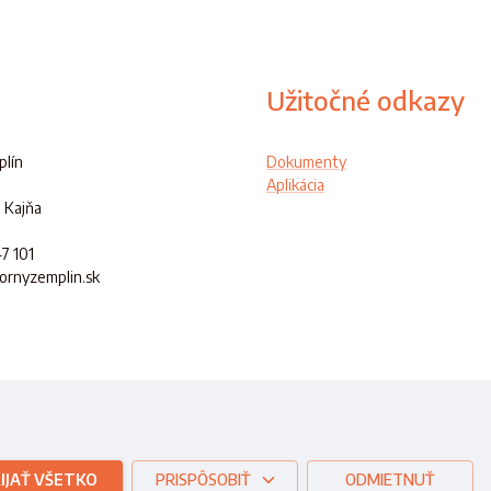
Užitočné odkazy
lín
Dokumenty
Aplikácia
 Kajňa
47 101
hornyzemplin.sk
ej republiky
IJAŤ VŠETKO
PRISPÔSOBIŤ
ODMIETNUŤ