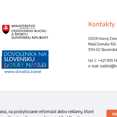
Kontakty
OOCR Horný Zemp
Malá Domaša 106
094 02 Slovenská
tel. č.
: +421 905 1
e-mail: riaditel@
é s finančnou podporou
Ministerstva cestovného ruchu a športu
Slovensk
nia, na poskytovanie informácií alebo reklamy, ktoré
PR
Copyright © 2021 OOCR HZ.
Všetky práva vyhradené.