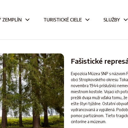
 ZEMPLÍN
TURISTICKÉ CIELE
SLUŽBY
Fašistické repre
Expozícia Múzea SNP s názvom Fa
obci Stropkovského okresu Tokaj
novembra 1944 príslušníci nemec
miestnom kostole. Vojaci ich poto
prežili dvaja muži vďaka tomu, že
ešte štyri týždne. Ostatní obyva
vydrancovaná a vypálená. Podobný
pomoc partizánom. Tieto tragick
cintoríne a múzeum.