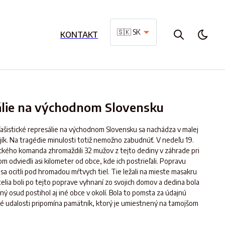
🇸🇰 SK
KONTAKT
sálie na východnom Slovensku
šistické represálie na východnom Slovensku sa nachádza v malej
ík. Na tragédie minulosti totiž nemožno zabudnúť. V nedeľu 19.
kého komanda zhromaždili 32 mužov z tejto dediny v záhrade pri
m odviedli asi kilometer od obce, kde ich postrieľali. Popravu
 sa ocitli pod hromadou mŕtvych tiel. Tie ležali na mieste masakru
telia boli po tejto poprave vyhnaní zo svojich domov a dedina bola
 osud postihol aj iné obce v okolí. Bola to pomsta za údajnú
é udalosti pripomína pamätník, ktorý je umiestnený na tamojšom