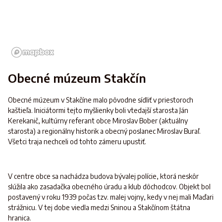
Obecné múzeum Stakčín
Obecné múzeum v Stakčíne malo pôvodne sídliť v priestoroch
kaštieľa. Iniciátormi tejto myšlienky boli vtedajší starosta Ján
Kerekanič, kultúrny referant obce Miroslav Bober (aktuálny
starosta) a regionálny historik a obecný poslanec Miroslav Buraľ.
Všetci traja nechceli od tohto zámeru upustiť.
V centre obce sa nachádza budova bývalej polície, ktorá neskôr
slúžila ako zasadačka obecného úradu a klub dôchodcov. Objekt bol
postavený v roku 1939 počas tzv. malej vojny, kedy v nej mali Maďari
strážnicu. V tej dobe viedla medzi Sninou a Stakčínom štátna
hranica.