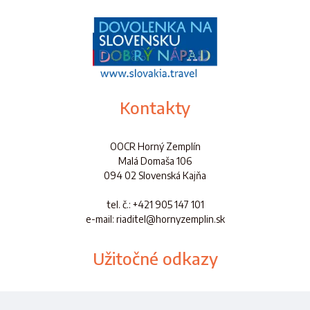
Kontakty
OOCR Horný Zemplín
Malá Domaša 106
094 02 Slovenská Kajňa
tel. č.
: +421 905 147 101
e-mail: riaditel@hornyzemplin.sk
Užitočné odkazy
Dokumenty