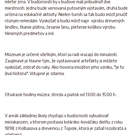
mletie zrna. V budúcnosti by v budove mali pribudnúť dve
miestnosti. Jedna bude venovaná putovným výstavám, druhá bude
určená na edukačné aktivity. Nielen turisti sa tak budú môcť priučiť
rôznym remeslám. Vyskúšať si budú môcť napr. výrobu drevených
šindľov, tkanie plátna, česanie ľanu, pletenie košíkov výrobu
hlinených predmetov a iné.
Múzeum je určené všetkým, ktorí sa radi vracajú do minulosti.
Zaujímavé je hlavne tým, že vystavované artefakty si môžete
vyskúšať, zobrať do ruky. Ako hovoria iniciátori jeho vzniku, "je to
živá história". Vstupné je zdarma.
Otváracie hodiny múzea: streda a piatok od 13:00 do 15:00 h.
V areáli základnej školy chystajú v budúcnosti vybudovať
miniskanzen, v ktorom postavia kolársko-kováčsku dielňu z roku
1898 z Kolbasova a drevenicu z Topole, ktorá je zatiaľ rozobratá a
ošetrená.