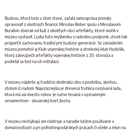
Budovu, ktorá bola v zlom stave, začala samospráva pomaly
opravovať z vlastných financií. Miroslav Bober spolu s Miroslavom
Buraľom zbierali od ľudí z okolitých obcí artefakty, ktoré mohli v
múzeu vystaviť. Ľudia túto myšlienku s radosťou podporili, chceli tak
prispieť k zachovaniu tradícií pre budúce generácie. So zariadením
múzea pomohol aj Klub vojenskej histórie a strelecký klub Hodošík,
ktorý zabezpečil artefakty vojenskej histórie z 20. storočia a
podieľal sa tiež na ich inštalácii.
V múzeu nájdete aj tradičnú dedinskú izbu s posteľou, skriňou,
stolom či riadom. Najvzácnejšia je drevená truhlica nazývaná lada,
ktorá má asi dvesto rokov. Je ručne tesaná s významným
ornamentom - slovanský kvet života.
V múzeu nechýbajú ani nástroje a náradie bežne používané v
domácnostiach a pri poľnohospodárskych prácach či včelín a mlyn na