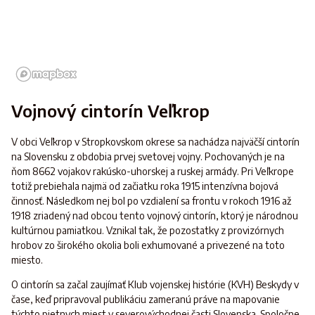
Vojnový cintorín Veľkrop
V obci Veľkrop v Stropkovskom okrese sa nachádza najväčší cintorín
na Slovensku z obdobia prvej svetovej vojny. Pochovaných je na
ňom 8662 vojakov rakúsko-uhorskej a ruskej armády. Pri Veľkrope
totiž prebiehala najmä od začiatku roka 1915 intenzívna bojová
činnosť. Následkom nej bol po vzdialení sa frontu v rokoch 1916 až
1918 zriadený nad obcou tento vojnový cintorín, ktorý je národnou
kultúrnou pamiatkou. Vznikal tak, že pozostatky z provizórnych
hrobov zo širokého okolia boli exhumované a privezené na toto
miesto.
O cintorín sa začal zaujímať Klub vojenskej histórie (KVH) Beskydy v
čase, keď pripravoval publikáciu zameranú práve na mapovanie
týchto pietnych miest v severovýchodnej časti Slovenska. Spoločne