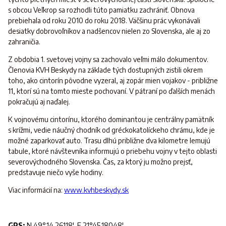
s obcou Veľkrop sa rozhodli túto pamiatku zachrániť. Obnova
prebiehala od roku 2010 do roku 2018. Väčšinu prác vykonávali
desiatky dobrovoľníkov a nadšencov nielen zo Slovenska, ale aj zo
zahraničia.
Z obdobia 1. svetovej vojny sa zachovalo veľmi málo dokumentov.
Členovia KVH Beskydy na základe tých dostupných zistili okrem
toho, ako cintorín pôvodne vyzeral, aj zopár mien vojakov - približne
11, ktorí sú na tomto mieste pochovaní. V pátraní po ďalších menách
pokračujú aj naďalej.
K vojnovému cintorínu, ktorého dominantou je centrálny pamätník
s krížmi, vedie náučný chodník od gréckokatolíckeho chrámu, kde je
možné zaparkovať auto. Trasu dlhú približne dva kilometre lemujú
tabule, ktoré návštevníka informujú o priebehu vojny v tejto oblasti
severovýchodného Slovenska. Čas, za ktorý ju možno prejsť,
predstavuje niečo vyše hodiny.
Viac informácií na:
www.kvhbeskydy.sk
GPS:
N 49°14.26118', E 21°45.18048'