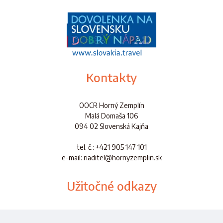
Kontakty
OOCR Horný Zemplín
Malá Domaša 106
094 02 Slovenská Kajňa
tel. č.
: +421 905 147 101
e-mail: riaditel@hornyzemplin.sk
Užitočné odkazy
Dokumenty